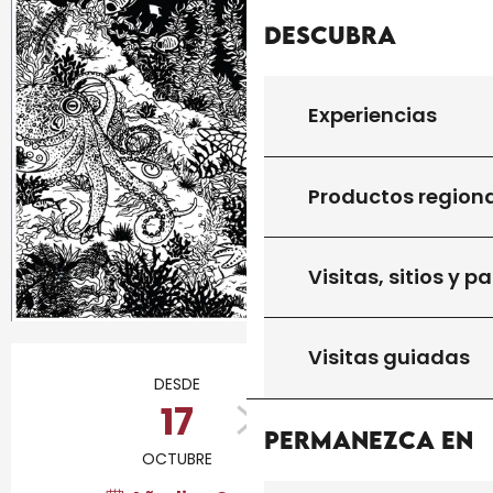
Descubra
Experiencias
Productos region
Visitas, sitios y p
Horarios y datos de contacto
Visitas guiadas
DESDE
HASTA
17
23
Permanezca en
OCTUBRE
OCTUBRE