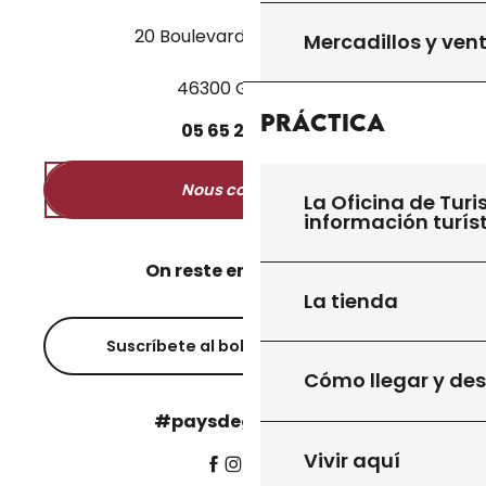
20 Boulevard des Martyrs
Mercadillos y ven
46300 Gourdon
Práctica
05
65
27
52
50
Nous contacter
La Oficina de Turi
información turís
On reste en contact ?
La tienda
Suscríbete al boletín informativo
Cómo llegar y de
#paysdegourdon !
Vivir aquí