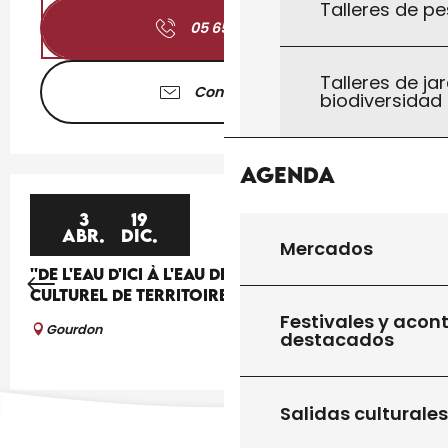
Talleres de pe
05 65 41 30
▒▒
Talleres de jar
Contáctenos
biodiversidad
Agenda
3
19
ABR.
DIC.
Mercados
''DE L'EAU D'ICI À L'EAU DE LÀ'', UN PROJET
CULTUREL DE TERRITOIRE
Festivales y acon
Gourdon
destacados
Salidas culturales