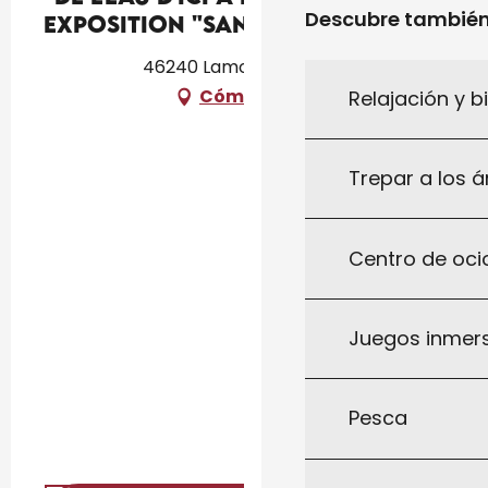
Descubre tambié
exposition "Sanctuaire"
46240 Lamothe-Cassel
Cómo llegar
Relajación y b
Trepar a los á
Centro de ocio
Juegos inmersi
Pesca