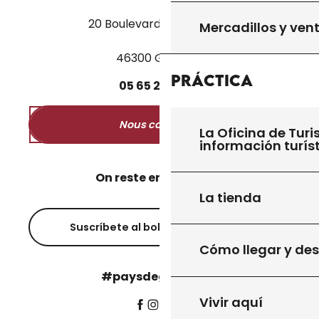
20 Boulevard des Martyrs
Mercadillos y ven
46300 Gourdon
Práctica
05
65
27
52
50
Nous contacter
La Oficina de Turi
información turís
On reste en contact ?
La tienda
Suscríbete al boletín informativo
Cómo llegar y de
#paysdegourdon !
Vivir aquí