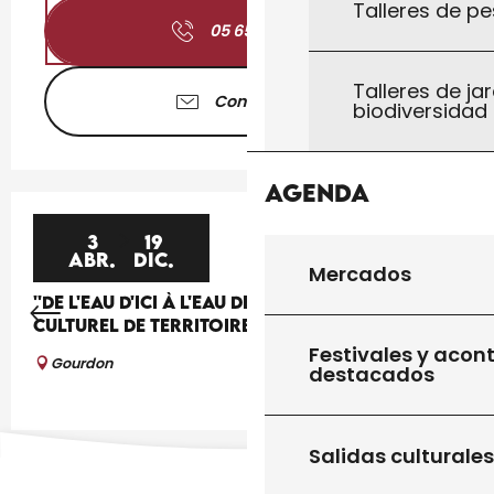
Talleres de pe
05 65 41 30
▒▒
Talleres de jar
Contáctenos
biodiversidad
Agenda
3
19
ABR.
DIC.
Mercados
''DE L'EAU D'ICI À L'EAU DE LÀ'', UN PROJET
CULTUREL DE TERRITOIRE
Festivales y acon
Gourdon
destacados
Salidas culturales