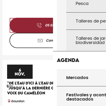
Pesca
Talleres de pe
05 65 41 30
▒▒
Talleres de jar
Contáctenos
biodiversidad
Agenda
6
NOV.
Mercados
''DE L'EAU D'ICI À L'EAU DE LÀ'' : THÉÂTRE
"JUSQU'À LA DERNIÈRE GOUTTE" PAR LA CIE LES
VOIX DU CAMÉLÉON
Festivales y acon
destacados
Gourdon