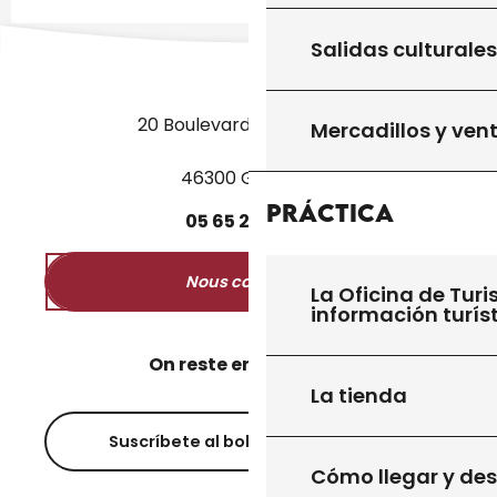
Salidas culturales
20 Boulevard des Martyrs
Mercadillos y ven
46300 Gourdon
Práctica
05
65
27
52
50
Nous contacter
La Oficina de Turi
información turís
On reste en contact ?
La tienda
Suscríbete al boletín informativo
Cómo llegar y de