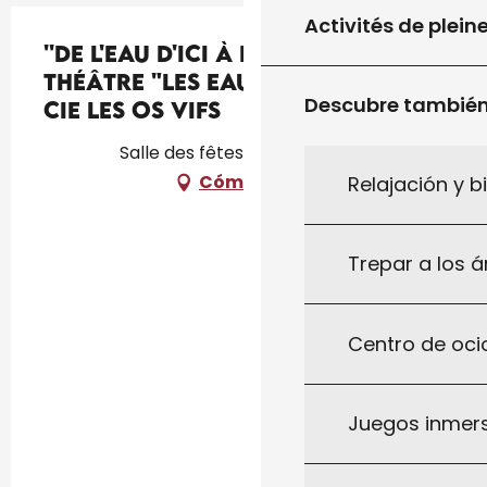
Activités de plein
''De l'eau d'ici à l'eau de là'' :
théâtre "Les Eaux vives" par la
Descubre tambié
Cie Les Os Vifs
Salle des fêtes, 46300 Fajoles
Cómo llegar
Relajación y b
Trepar a los á
Centro de ocio
Juegos inmersi