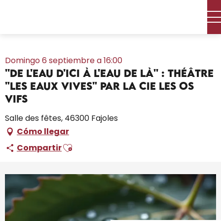
Aller
Inicio – Me estoy preparando
Toda la agenda
au
''De l'eau d'ici à l'eau de là'' : théâtre "Les Eaux vives" par la Cie
contenu
Les Os Vifs
principal
Domingo 6 septiembre a 16:00
''De l'eau d'ici à l'eau de là'' : théâtre
"Les Eaux vives" par la Cie Les Os
Vifs
Salle des fêtes, 46300 Fajoles
Cómo llegar
Ajouter aux favoris
Compartir