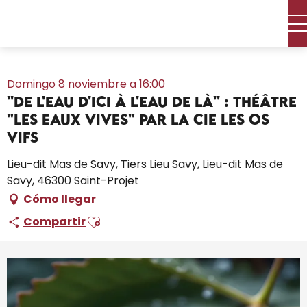
Aller
Inicio – Me estoy preparando
Toda la agenda
au
''De l'eau d'ici à l'eau de là'' : théâtre "Les Eaux vives" par la Cie
contenu
Les Os Vifs
principal
Domingo 8 noviembre a 16:00
''De l'eau d'ici à l'eau de là'' : théâtre
"Les Eaux vives" par la Cie Les Os
Vifs
Lieu-dit Mas de Savy, Tiers Lieu Savy, Lieu-dit Mas de
Savy, 46300 Saint-Projet
Cómo llegar
Ajouter aux favoris
Compartir