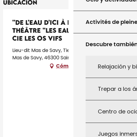
Ubicación
Activités de plein
''De l'eau d'ici à l'eau de là'' :
théâtre "Les Eaux vives" par la
Cie Les Os Vifs
Descubre tambié
Lieu-dit Mas de Savy, Tiers Lieu Savy, Lieu-dit
Mas de Savy, 46300 Saint-Projet
Cómo llegar
Relajación y b
Trepar a los á
Centro de ocio
Juegos inmersi