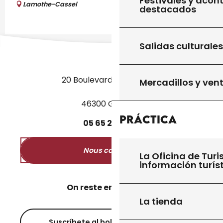
Festivales y acon
Lamothe-Cassel
destacados
Salidas culturales
20 Boulevard des Martyrs
Mercadillos y ven
46300 Gourdon
Práctica
05
65
27
52
50
Nous contacter
La Oficina de Turi
información turís
On reste en contact ?
La tienda
Suscríbete al boletín informativo