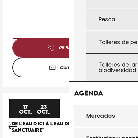
Pesca
Talleres de pe
05 65 41 30
▒▒
Talleres de jar
Contáctenos
biodiversidad
Agenda
17
23
OCT.
OCT.
Mercados
''DE L'EAU D'ICI À L'EAU DE LÀ'' : EXPOSITION
"SANCTUAIRE"