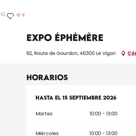
Aller
Inicio – Me estoy preparando
Toda la agenda
E
au
contenu
Buscar
Voir les favoris
principal
3 julio > 15 septiembre
Expo éphémère
92, Route de Gourdon, 46300 Le Vigan
Có
Horarios
Del
Hasta el
3 julio 2026
15 septiembre 2026
al
15 septiembre 
Martes
10:00 - 13:00
Miércoles
10:00 - 13:00