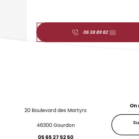
06 38 89 82
▒▒
On 
20 Boulevard des Martyrs
Su
46300 Gourdon
05
65
27
52
50