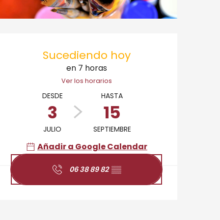
Horarios y datos de 
Sucediendo hoy
en 7 horas
Ver los horarios
DESDE
HASTA
3
15
JULIO
SEPTIEMBRE
Añadir a Google Calendar
06 38 89 82
▒▒