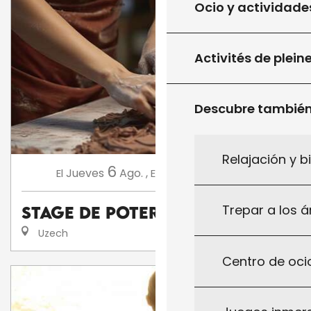
Ocio y actividade
Activités de plein
Descubre tambié
Relajación y b
6
13
Jueves
Ago.
,
Jueves
Ago.
,
...
El
El
Trepar a los á
Stage de poterie
Uzech
Centro de ocio