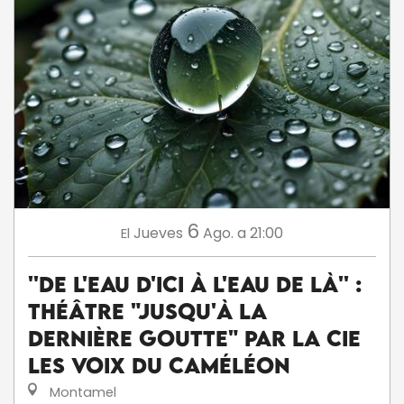
6
Jueves
Ago.
a 21:00
El
''De l'eau d'ici à l'eau de là'' :
théâtre "Jusqu'à la
dernière goutte" par la Cie
Les voix du caméléon
Montamel