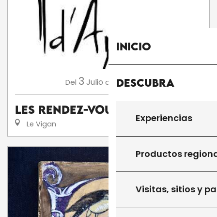
Inicio
3
13
Descubra
Julio
Agosto
Del
al
Les Rendez-Vous d'Aymare
Experiencias
Le Vigan
Productos region
Visitas, sitios y p