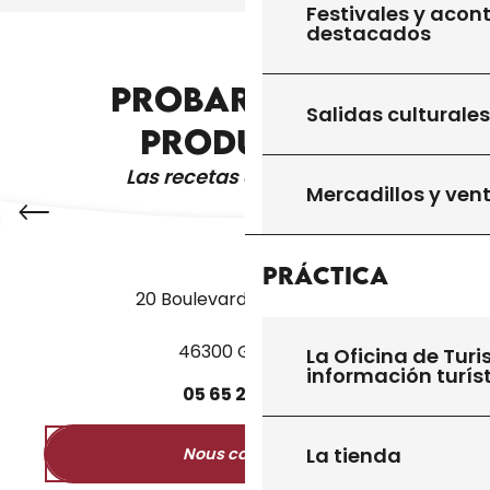
Festivales y acon
destacados
PROBAR OTROS
RELAJACIÓN Y BIENESTAR
Salidas culturales
PRODUCTOS
Las recetas de la abuela
Mercadillos y ven
Práctica
20 Boulevard des Martyrs
46300 Gourdon
La Oficina de Turi
información turís
05
65
27
52
50
La tienda
Nous contacter