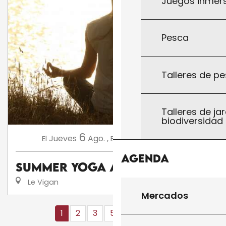
Juegos inmersi
Pesca
Talleres de pe
Talleres de jar
biodiversidad
6
11
Jueves
Ago.
,
Martes
Ago.
,
...
El
El
Agenda
Summer Yoga avec AnneCha
Le Vigan
Mercados
1
2
3
5+
10+
16
❯
❯❯