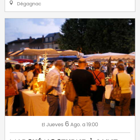
Dégagnac
6
Jueves
Ago.
a 19:00
El