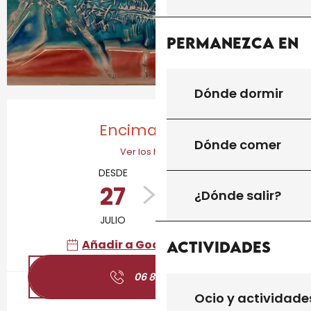
Permanezca en
Dónde dormir
Horarios y datos de contacto
Encima por ho
Dónde comer
Ver los horarios
DESDE
HASTA
27
9
¿Dónde salir?
JULIO
AGOSTO
Añadir a Google Calendar
Actividades
06 83 81 19
▒▒
Ocio y actividade