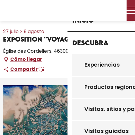
Aller
Inicio – Me estoy preparando
Toda la agenda
au
Exposition "Voyage intemporel"
contenu
Inicio
principal
27 julio > 9 agosto
Exposition "Voyage intemporel"
Descubra
Église des Cordeliers, 46300 Gourdon
Cómo llegar
Experiencias
Ajouter aux favoris
Compartir
Productos region
+1 foto
Visitas, sitios y p
Visitas guiadas