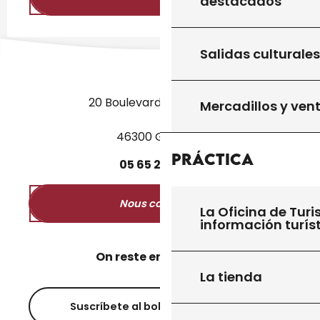
destacados
Salidas culturales
20 Boulevard des Martyrs
Mercadillos y ven
46300 Gourdon
Práctica
05
65
27
52
50
Nous contacter
La Oficina de Turi
información turís
On reste en contact ?
La tienda
Suscríbete al boletín informativo