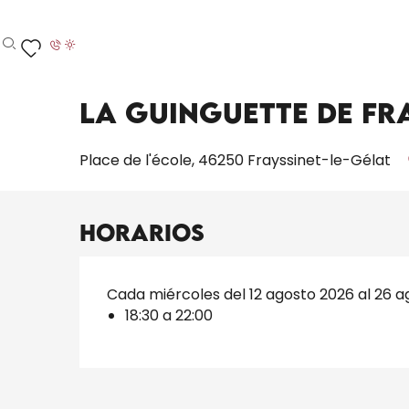
Aller
Inicio – Me estoy preparando
Toda la agenda
L
au
contenu
Buscar
Voir les favoris
principal
Miércoles 12 agosto de 18:30 a 22:00 / Miércoles 
La guinguette de Fr
Place de l'école, 46250 Frayssinet-le-Gélat
Horarios
Cada miércoles del 12 agosto 2026 al 26 
18:30 a 22:00