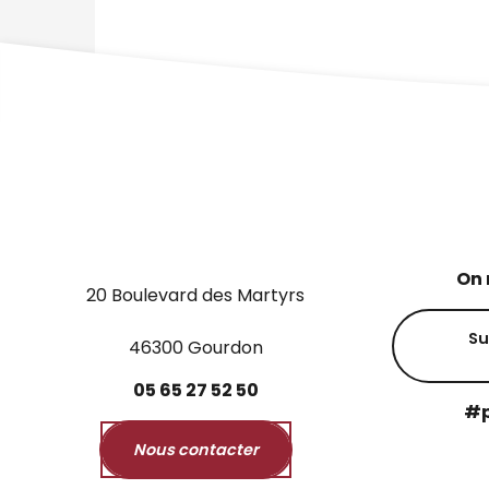
On 
20 Boulevard des Martyrs
Su
46300 Gourdon
05
65
27
52
50
#p
Nous contacter