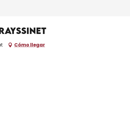
rayssinet
at
Cómo llegar