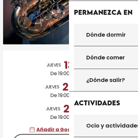
Permanezca en
Dónde dormir
Horarios y datos de contacto
Dónde comer
13
JUEVES
AGOSTO
De 19:00 a 23:00
¿Dónde salir?
20
JUEVES
AGOSTO
De 19:00 a 23:00
Actividades
27
JUEVES
AGOSTO
De 19:00 a 23:00
Ocio y actividade
Añadir a Google Calendar