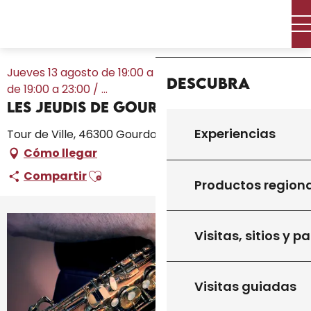
Aller
Inicio – Me estoy preparando
Toda la agenda
au
Inicio
Les Jeudis de Gourdon
contenu
principal
Jueves 13 agosto de 19:00 a 23:00 / Jueves 20 agosto
Descubra
de 19:00 a 23:00 / ...
Les Jeudis de Gourdon
Experiencias
Tour de Ville, 46300 Gourdon
Cómo llegar
Ajouter aux favoris
Compartir
Productos region
Visitas, sitios y p
Visitas guiadas