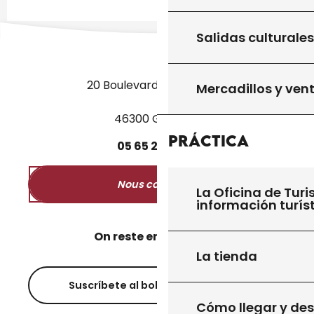
Salidas culturales
20 Boulevard des Martyrs
Mercadillos y ven
46300 Gourdon
Práctica
05
65
27
52
50
Nous contacter
La Oficina de Turi
información turís
On reste en contact ?
La tienda
Suscríbete al boletín informativo
Cómo llegar y de