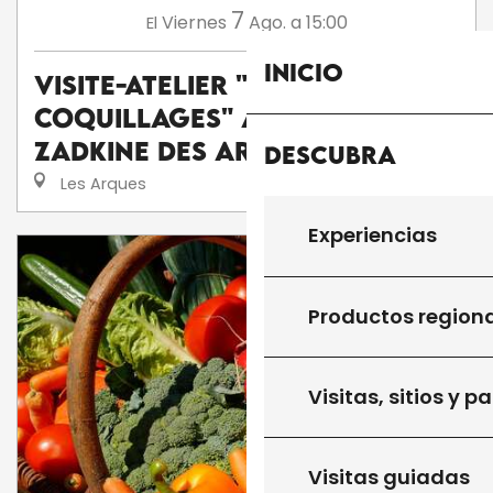
7
Viernes
Ago.
a 15:00
El
Inicio
Visite-atelier "Peinture sur
coquillages" au musée
Zadkine des Arques
Descubra
Les Arques
Experiencias
Productos region
Visitas, sitios y p
Visitas guiadas