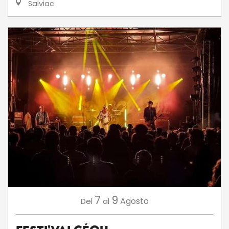
Salviac
7
9
Agosto
Del
al