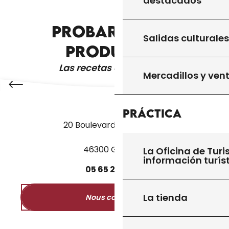
destacados
PROBAR OTROS
ALOJAMIENTO Y DESAYUNO
Salidas culturales
PRODUCTOS
Las recetas de la abuela
Mercadillos y ven
Práctica
20 Boulevard des Martyrs
46300 Gourdon
La Oficina de Turi
información turís
05
65
27
52
50
La tienda
Nous contacter