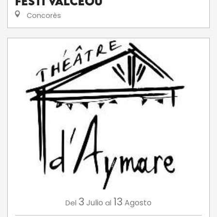
Festi'ValCéou
Concorès
3
13
Julio
Agosto
Del
al