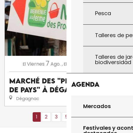
Pesca
Talleres de pe
Talleres de jar
biodiversidad
7
14
Viernes
Ago.
,
Viernes
Ago.
,
...
El
El
Marché des "Producteurs
Agenda
de Pays" à Dégagnac
Dégagnac
Mercados
1
2
3
5+
10+
13
❯
❯❯
Festivales y acon