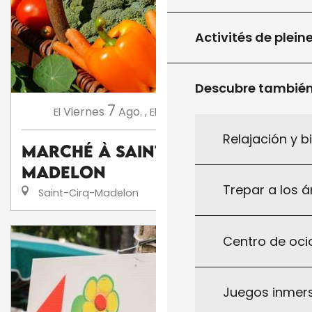
Activités de plein
Descubre tambié
7
14
Viernes
Ago.
,
Viernes
Ago.
,
...
El
El
Relajación y b
Marché à Saint-Cirq-
Madelon
Trepar a los á
Saint-Cirq-Madelon
Centro de ocio
Juegos inmersi