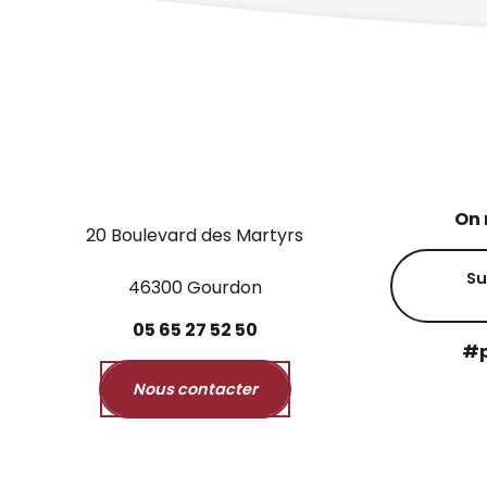
On 
20 Boulevard des Martyrs
Su
46300 Gourdon
05
65
27
52
50
#p
Nous contacter