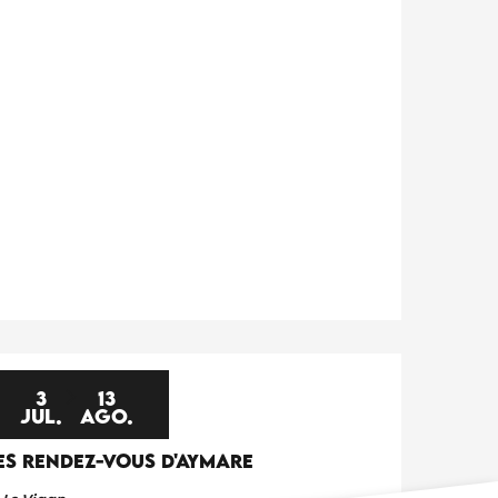
3
13
JUL.
AGO.
ES RENDEZ-VOUS D'AYMARE