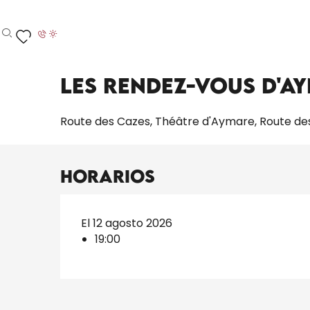
Aller
Inicio – Me estoy preparando
Toda la agenda
L
au
contenu
Buscar
Voir les favoris
principal
Miércoles 12 agosto a 19:00
Les Rendez-Vous d'Ay
Route des Cazes, Théâtre d'Aymare, Route de
Horarios
El 12 agosto 2026
19:00