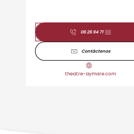
06 26 94 71
▒▒
Contáctenos
theatre-aymare.com