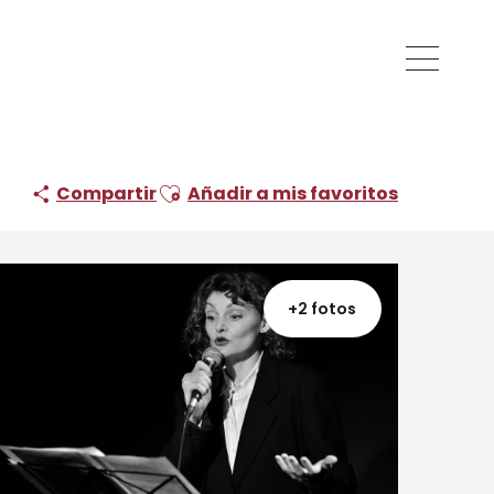
Ajouter aux favoris
Compartir
Añadir a mis favoritos
+2 fotos