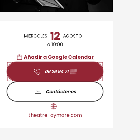
Horarios y datos de 
12
MIÉRCOLES
AGOSTO
a 19:00
Añadir a Google Calendar
06 26 94 71
▒▒
Contáctenos
theatre-aymare.com