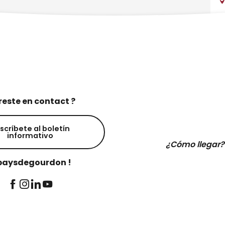
reste en contact ?
scríbete al boletín
informativo
¿Cómo llegar?
aysdegourdon !