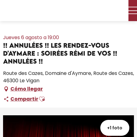
Aller
Inicio – Me estoy preparando
Toda la agenda
au
!! ANNULÉES !! Les Rendez-Vous d'Aymare : Soirées Rémi De
contenu
Vos !! ANNULÉES !!
principal
Jueves 6 agosto a 19:00
!! ANNULÉES !! Les Rendez-Vous
d'Aymare : Soirées Rémi De Vos !!
ANNULÉES !!
Route des Cazes, Domaine d'Aymare, Route des Cazes,
46300 Le Vigan
Cómo llegar
Ajouter aux favoris
Compartir
+1 foto