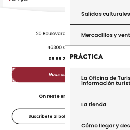
Salidas culturales
20 Boulevard des Martyrs
Mercadillos y ven
46300 Gourdon
Práctica
05
65
27
52
50
Nous contacter
La Oficina de Turi
información turís
On reste en contact ?
La tienda
Suscríbete al boletín informativo
Cómo llegar y de