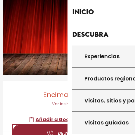
Inicio
Descubra
Experiencias
Productos region
Horarios y datos de contacto
Encima por ho
Visitas, sitios y p
Ver los horarios
Añadir a Google Calendar
Visitas guiadas
06 26 94 71
▒▒