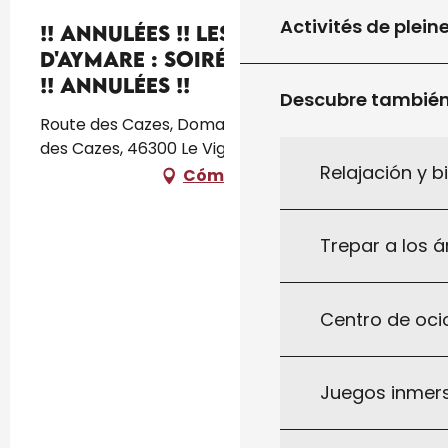
Activités de plein
!! ANNULÉES !! Les Rendez-Vous
d'Aymare : Soirées Rémi De Vos
!! ANNULÉES !!
Descubre tambié
Route des Cazes, Domaine d'Aymare, Route
des Cazes, 46300 Le Vigan
Relajación y b
Cómo llegar
Trepar a los á
Centro de ocio
Juegos inmersi