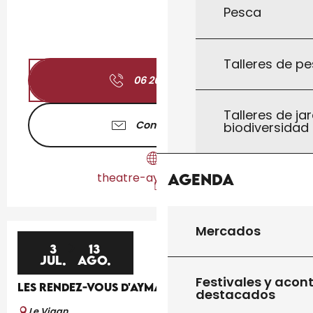
Pesca
Talleres de pe
06 26 94 71
▒▒
Talleres de jar
Contáctenos
biodiversidad
theatre-aymare.com
Agenda
Mercados
3
13
JUL.
AGO.
Festivales y acon
LES RENDEZ-VOUS D'AYMARE
destacados
Le Vigan