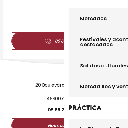
Mercados
Festivales y acon
05 65 27 01
▒▒
destacados
Salidas culturales
20 Boulevard des Martyrs
Mercadillos y ven
46300 Gourdon
Práctica
05
65
27
52
50
Nous contacter