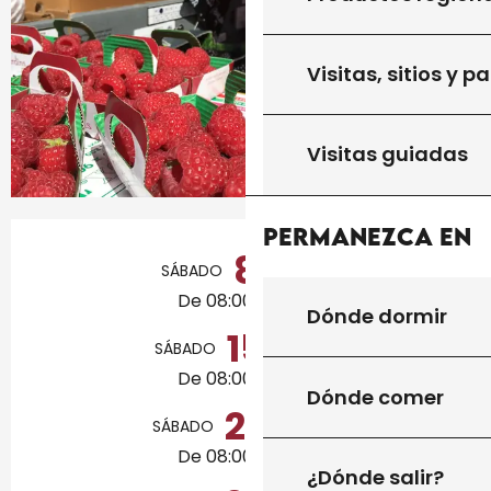
Visitas, sitios y p
Visitas guiadas
Horarios y datos de contacto
Permanezca en
8
SÁBADO
AGOSTO
De 08:00 a 12:00
Dónde dormir
15
SÁBADO
AGOSTO
De 08:00 a 12:00
Dónde comer
22
SÁBADO
AGOSTO
De 08:00 a 12:00
¿Dónde salir?