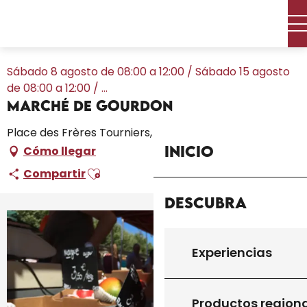
Aller
Inicio – Me estoy preparando
Toda la agenda
au
Marché de Gourdon
contenu
principal
Sábado 8 agosto de 08:00 a 12:00 / Sábado 15 agosto
de 08:00 a 12:00 / ...
Marché de Gourdon
Place des Frères Tourniers, 46300 Gourdon
Inicio
Cómo llegar
Ajouter aux favoris
Compartir
Descubra
+6 fotos
Experiencias
Productos region