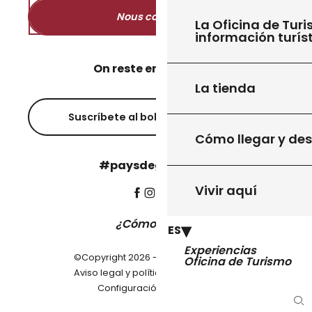
Nous contacter
La Oficina de Turi
información turís
On reste en contact ?
La tienda
Suscríbete al boletín informativo
Cómo llegar y de
#paysdegourdon !
Vivir aquí
¿Cómo llegar?
ES
Experiencias
©Copyright 2026 - Pays de Gourdon
Oficina de Turismo
-
Aviso legal y política de privacidad
Configuración de cookies