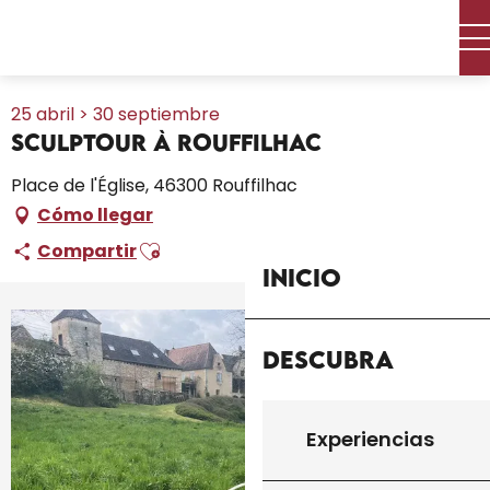
Aller
Inicio – Me estoy preparando
Toda la agenda
au
SculpTour à Rouffilhac
contenu
principal
25 abril > 30 septiembre
SculpTour à Rouffilhac
Place de l'Église, 46300 Rouffilhac
Cómo llegar
Ajouter aux favoris
Compartir
Inicio
+1 foto
Descubra
Experiencias