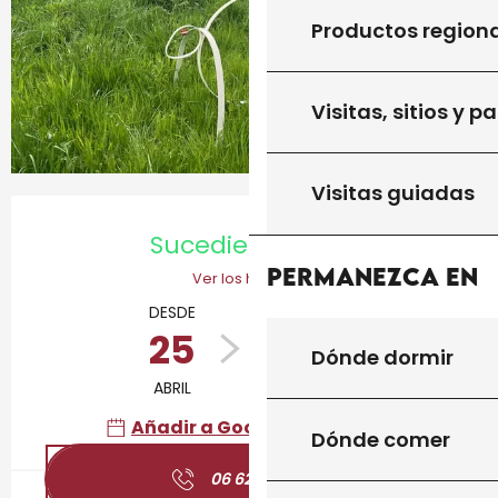
Productos region
Visitas, sitios y p
Visitas guiadas
Horarios y datos de contacto
Sucediendo hoy
Permanezca en
Ver los horarios
DESDE
HASTA
25
30
Dónde dormir
ABRIL
SEPTIEMBRE
Añadir a Google Calendar
Dónde comer
06 62 36 03
▒▒