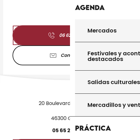
Agenda
Mercados
06 62 36 03
▒▒
Festivales y acon
Contáctenos
destacados
Salidas culturales
20 Boulevard des Martyrs
Mercadillos y ven
46300 Gourdon
Práctica
05
65
27
52
50