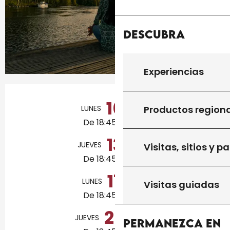
Descubra
Experiencias
Horarios y datos de contacto
10
Productos region
LUNES
AGOSTO
De 18:45 a 20:00
13
JUEVES
AGOSTO
Visitas, sitios y p
De 18:45 a 20:00
17
LUNES
AGOSTO
Visitas guiadas
De 18:45 a 20:00
20
JUEVES
AGOSTO
Permanezca en