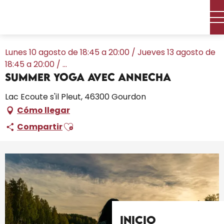
Aller
Inicio – Me estoy preparando
Toda la agenda
au
Summer Yoga avec AnneCha
contenu
principal
Lunes 10 agosto de 18:45 a 20:00 / Jueves 13 agosto de
18:45 a 20:00 / ...
Summer Yoga avec AnneCha
Lac Ecoute s'il Pleut, 46300 Gourdon
Cómo llegar
Ajouter aux favoris
Compartir
Inicio