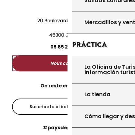
Salidas culturales
20 Boulevard des Martyrs
Mercadillos y ven
46300 Gourdon
Práctica
05
65
27
52
50
Nous contacter
La Oficina de Turi
información turís
On reste en contact ?
La tienda
Suscríbete al boletín informativo
Cómo llegar y de
#paysdegourdon !