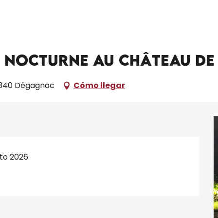
isites costumées en nocturne au Château de Lantis
osto de 20:00 a 22:00 / ...
n nocturne au Château de
46340 Dégagnac
Cómo llegar
sto 2026