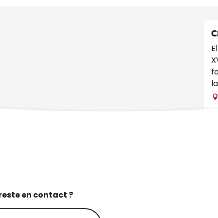
C
E
X
f
l
reste en contact ?