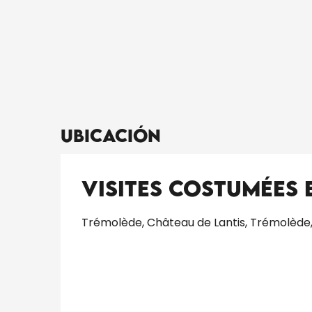
Ubicación
Visites costumées
Trémolède, Château de Lantis, Trémolèd