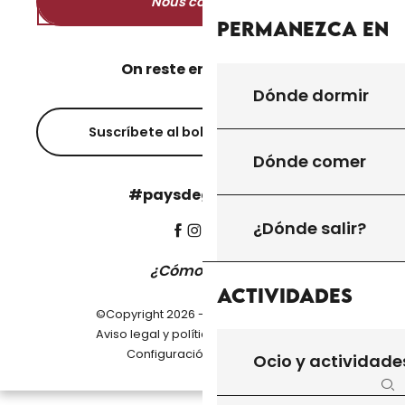
Nous contacter
Permanezca en
On reste en contact ?
Dónde dormir
Suscríbete al boletín informativo
Dónde comer
#paysdegourdon !
¿Dónde salir?
¿Cómo llegar?
Actividades
©Copyright 2026 - Pays de Gourdon
-
Aviso legal y política de privacidad
Configuración de cookies
Ocio y actividade
Bu