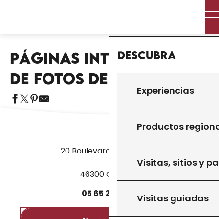
Aller
Inicio – Me estoy preparando
Varios
Inicio
au
Páginas interactivas de fotos de terruño
contenu
principal
Descubra
PÁGINAS INTERACTIVAS
Aj
DE FOTOS DE TERRUÑO
Experiencias
Productos region
20 Boulevard des Martyrs
Visitas, sitios y p
46300 Gourdon
05
65
27
52
50
Visitas guiadas