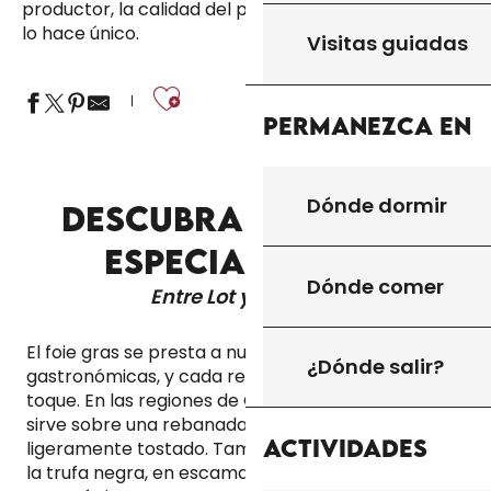
productor, la calidad del pato y ese toque local que
lo hace único.
Visitas guiadas
Ajouter aux fa
Permanezca en
Dónde dormir
DESCUBRA NUESTRAS
ESPECIALIDADES
Dónde comer
Entre Lot y Dordoña
El foie gras se presta a numerosas combinaciones
¿Dónde salir?
gastronómicas, y cada región le da su propio
toque. En las regiones de Quercy y Périgord, se
sirve sobre una rebanada de pan Croustilot
Actividades
ligeramente tostado. También combina bien con
la trufa negra, en escamas o en virutas, para una