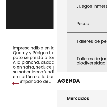
Juegos inmersi
Pesca
PECHUGA DE PATO
Talleres de pe
Imprescindible en las regiones de
Quercy y Périgord, el magret de
pato se presta a todos los gustos.
Talleres de jar
A la plancha, asado, en ensalada
biodiversidad
o en salsa, seduce por su ternura y
su sabor inconfundible. Cocinado
en sartén o a la barbacoa,
Agenda
acompañado de...
Mercados