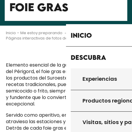
FOIE GRAS
Inicio – Me estoy preparando
Varios
Inicio
Páginas interactivas de fotos de terruño
Foie gras
Descubra
Elemento esencial de la gastronomía de Quercy y
del Périgord, el foie gras encarna el refinamiento de
los productos del Suroeste. Preparado según las
Experiencias
recetas tradicionales, puede degustarse crudo,
semicocido o frito, siempre con la textura cremosa
y fundente que lo convierte en un plato
Productos region
excepcional.
Servido como aperitivo, entrante o plato principal,
atraviesa las estaciones y las mesas con elegancia.
Visitas, sitios y p
Detrás de cada foie gras está el saber hacer de un