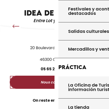
SOPA DE ORTIGAS
Festivales y acon
IDEA DE RECETA
destacados
Entre Lot y Dordoña
Salidas culturales
20 Boulevard des Martyrs
Mercadillos y ven
46300 Gourdon
Práctica
05
65
27
52
50
Nous contacter
La Oficina de Turi
información turís
On reste en contact ?
La tienda