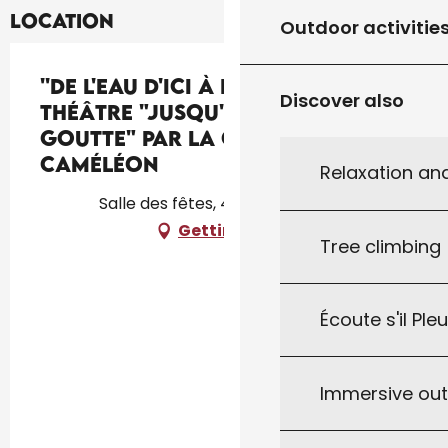
Location
Outdoor activitie
''De l'eau d'ici à l'eau de là'' :
Discover also
théâtre "Jusqu'à la dernière
goutte" par la Cie Les voix du
caméléon
Relaxation an
Salle des fêtes, 46310 Montamel
Getting there
Tree climbing
Écoute s'il Ple
Immersive ou