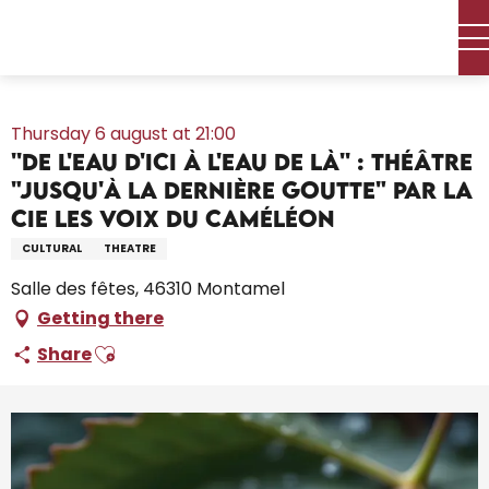
Aller
Home – I’m preparing
Agenda
All the diary
au
''De l'eau d'ici à l'eau de là'' : théâtre "Jusqu'à la dernière
contenu
goutte" par la Cie Les voix du caméléon
principal
Thursday 6 august at 21:00
''De l'eau d'ici à l'eau de là'' : théâtre
"Jusqu'à la dernière goutte" par la
Cie Les voix du caméléon
CULTURAL
THEATRE
Salle des fêtes, 46310 Montamel
Getting there
Ajouter aux favoris
Share