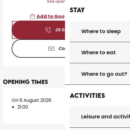
See opening hours
Stay
Add to Google Calendar
05 65 41 30
▒▒
Where to sleep
Contact us
Where to eat
Where to go out?
Opening times
Activities
On 6 August 2026
21:00
Leisure and activi