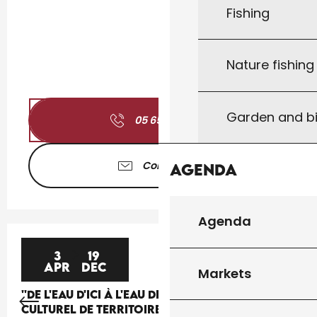
Fishing
Nature fishin
Garden and bi
05 65 41 30
▒▒
Contact us
Agenda
Agenda
3
19
APR
DEC
Markets
''DE L'EAU D'ICI À L'EAU DE LÀ'', UN PROJET
CULTUREL DE TERRITOIRE