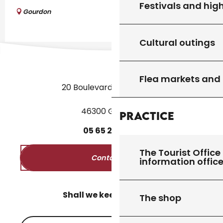
Festivals and high
Gourdon
Cultural outings
Flea markets and
20 Boulevard des Martyrs
46300 Gourdon
Practice
05
65
27
52
50
The Tourist Office 
Contact us
information offic
Shall we keep in touch?
The shop