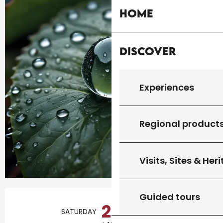
Home
Discover
Experiences
Regional product
Visits, Sites & Her
Opening hours & contact details
Guided tours
26
SATURDAY
SEPTEMBER