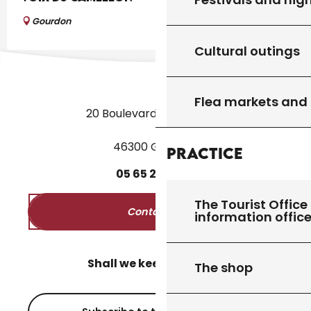
Gourdon
Cultural outings
Flea markets and
20 Boulevard des Martyrs
46300 Gourdon
Practice
05
65
27
52
50
The Tourist Office 
Contact us
information offic
Shall we keep in touch?
The shop