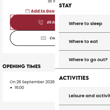
at 16:00
Stay
Add to Google Calendar
05 65 41 30
▒▒
Where to sleep
Contact us
Where to eat
Where to go out?
Opening times
Activities
On 26 September 2026
16:00
Leisure and activi