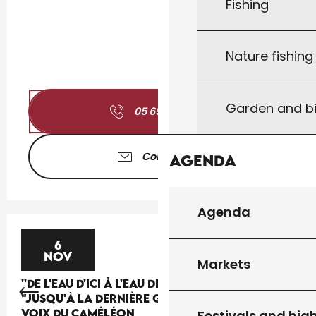
Fishing
Nature fishin
Garden and bi
05 65 41 30
▒▒
Contact us
Agenda
Agenda
6
NOV
Markets
''DE L'EAU D'ICI À L'EAU DE LÀ'' : THÉÂTRE
"JUSQU'À LA DERNIÈRE GOUTTE" PAR LA CIE LES
VOIX DU CAMÉLÉON
Festivals and high