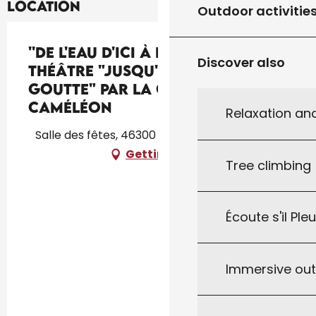
Location
Outdoor activitie
''De l'eau d'ici à l'eau de là'' :
Discover also
théâtre "Jusqu'à la dernière
goutte" par la Cie Les voix du
caméléon
Relaxation an
Salle des fêtes, 46300 Saint-Cirq-Souillaguet
Getting there
Tree climbing
Écoute s'il Ple
Immersive ou