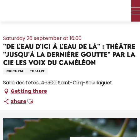
Aller
Home – I’m preparing
Agenda
All the diary
au
''De l'eau d'ici à l'eau de là'' : théâtre "Jusqu'à la dernière
contenu
goutte" par la Cie Les voix du caméléon
principal
Saturday 26 september at 16:00
''De l'eau d'ici à l'eau de là'' : théâtre
"Jusqu'à la dernière goutte" par la
Cie Les voix du caméléon
CULTURAL
THEATRE
Salle des fêtes, 46300 Saint-Cirq-Souillaguet
Getting there
Ajouter aux favoris
Share