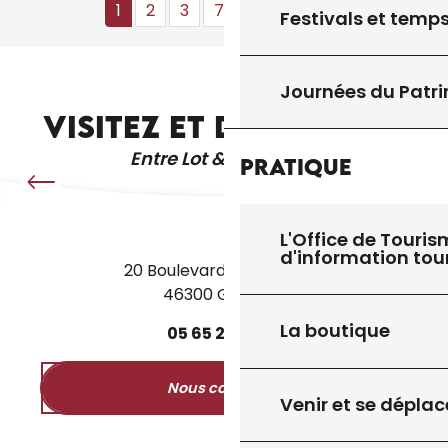
1
2
3
7+
14+
22
❯
❯❯
Festivals et temps
ÉGLISES ET PATRIMOINE
Journées du Patr
VISITEZ ET DÉCOUVREZ
Entre Lot & Dordogne
Pratique
L'Office de Touris
d'information tou
20 Boulevard des Martyrs
46300 Gourdon
La boutique
05
65
27
52
50
Nous contacter
Venir et se déplac