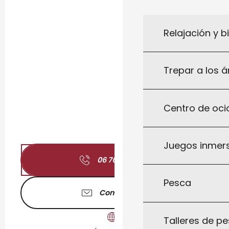
Relajación y b
Trepar a los á
Centro de ocio
Juegos inmersi
06 76 20 42
▒▒
Pesca
Contáctenos
Talleres de pe