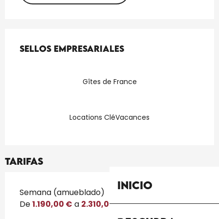
Oferta de prestaciones
Sellos empresariales
Sellos empresariales
Gîtes de France
Locations CléVacances
Tarifas
Inicio
Tarifas 2026
Semana (amueblado)
De
1.190,00 €
a
2.310,00 €