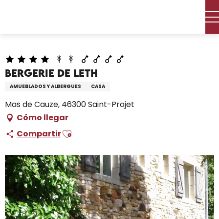
Aller
Inicio – Me estoy preparando
Permanezca en
au
Dónde dormir
Alquileres de vacaciones
contenu
Bergerie De Leth
principal
Bergerie De Leth
AMUEBLADOS Y ALBERGUES
CASA
Mas de Cauze, 46300 Saint-Projet
Cómo llegar
Ajouter aux favoris
Compartir