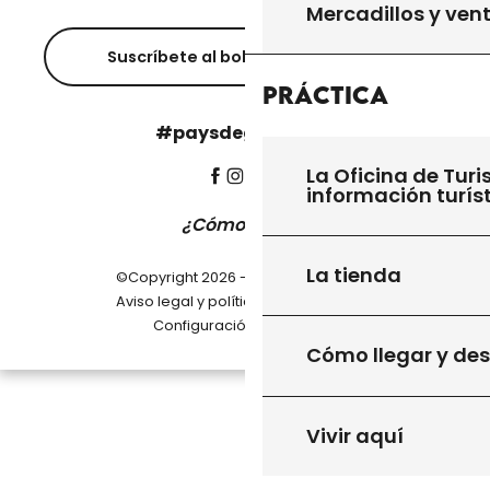
Mercadillos y ven
Suscríbete al boletín informativo
Práctica
#paysdegourdon !
La Oficina de Turi
información turís
¿Cómo llegar?
La tienda
©Copyright 2026 - Pays de Gourdon
-
Aviso legal y política de privacidad
Configuración de cookies
Cómo llegar y de
Vivir aquí