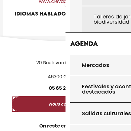
www.clevacances.com
Idiomas hablados
Idiomas hablados
Talleres de jar
biodiversidad
Agenda
20 Boulevard des Martyrs
Mercados
46300 Gourdon
Festivales y acon
05
65
27
52
50
destacados
Nous contacter
Salidas culturales
On reste en contact ?