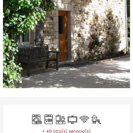
Horarios y datos de contacto
Lavadora
Lavavajillas
Placa de cocción
Televisión
Wifi
Juegos infantiles 
+ 49 otro(s) servicio(s)