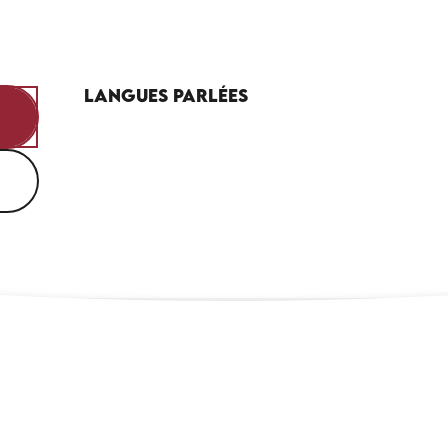
Langues parlées
Langues parlées