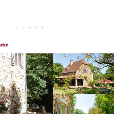
ocations de vacances
Bergerie De Leth
ndre