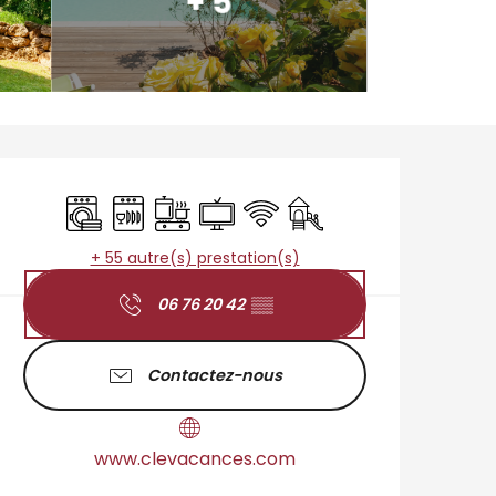
+ 5
Ouverture et coordo
Lave linge
Lave vaisselle
Plaque de cuisson
Télévision
WiFi
Jeux pour enfants / Esp
+ 55 autre(s) prestation(s)
06 76 20 42
▒▒
Contactez-nous
www.clevacances.com