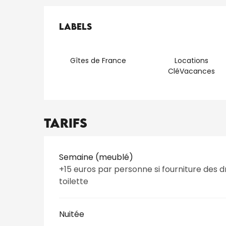
Offres de presta
Labels
Labels
Gîtes de France
Locations
CléVacances
Tarifs
Tarifs 2026
Semaine (meublé)
+15 euros par personne si fourniture des d
toilette
Nuitée