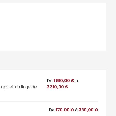
tions
De
1 190,00 €
à
raps et du linge de
2 310,00 €
De
170,00 €
à
330,00 €