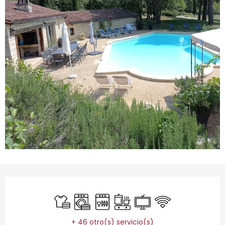
Horarios y datos de contacto
Sábanas y ropa de cama
Lavadora
Lavavajillas
Placa de cocción
Televisión
Wifi
+ 46 otro(s) servicio(s)