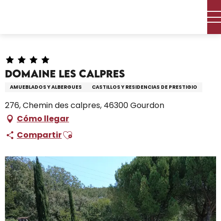
Aller
Inicio – Me estoy preparando
Permanezca en
au
Dónde dormir
Alquileres de vacaciones
contenu
Domaine Les Calpres
principal
Domaine Les Calpres
AMUEBLADOS Y ALBERGUES
CASTILLOS Y RESIDENCIAS DE PRESTIGIO
276, Chemin des calpres, 46300 Gourdon
Cómo llegar
Ajouter aux favoris
Compartir