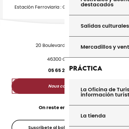
destacados
Estación Ferroviaria : Gourdon a 4km
Salidas culturales
20 Boulevard des Martyrs
Mercadillos y ven
46300 Gourdon
Práctica
05
65
27
52
50
Nous contacter
La Oficina de Turi
información turís
On reste en contact ?
La tienda
Suscríbete al boletín informativo