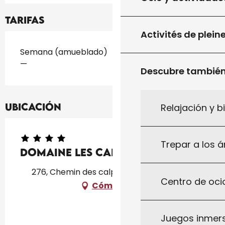
Tarifas
Activités de plein
Tarifas 2026
Semana (amueblado)
—
Descubre tambié
Ubicación
Relajación y b
Trepar a los á
Domaine Les Calpres
276, Chemin des calpres, 46300 Gourdon
Centro de ocio
Cómo llegar
Juegos inmersi