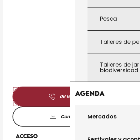
Pesca
Talleres de pe
Talleres de jar
biodiversidad
Agenda
06 16 78 74
▒▒
Mercados
Contáctenos
Acceso
Acceso
Festivales y acon