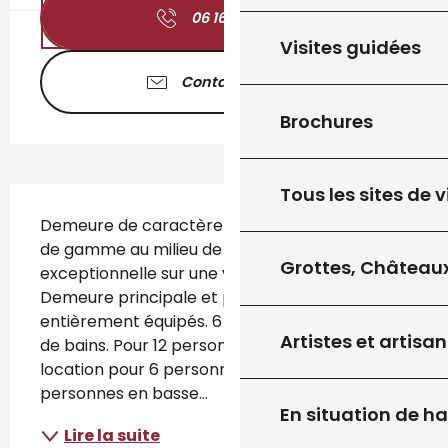
06 16 78 74
▒▒
Visites guidées
Contactez-nous
Brochures
Tous les sites de v
Description
Demeure de caractère avec prestations haut 
de gamme au milieu de 20 ha. Vue 
Grottes, Châteaux
exceptionnelle sur une vallée préservée. 
Demeure principale et pool house 
entièrement équipés. 6 chambres et 6 salles 
Artistes et artisan
de bains. Pour 12 personnes. possibilité de 
location pour 6 personnes, 8 personnes, 10 
personnes en basse...
En situation de h
Lire la suite