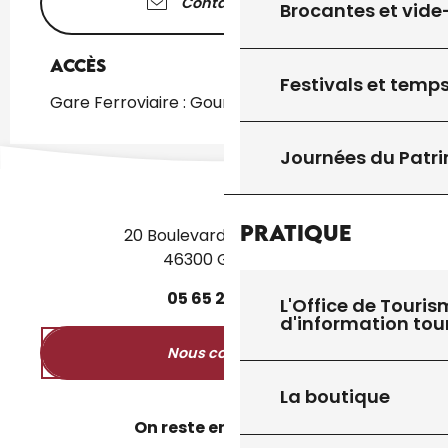
Contactez-nous
Brocantes et vide
Accès
Accès
Festivals et temps
Gare Ferroviaire : Gourdon à 4km
Journées du Patr
Pratique
20 Boulevard des Martyrs
46300 Gourdon
05
65
27
52
50
L'Office de Touris
d'information tou
Nous contacter
La boutique
On reste en contact ?