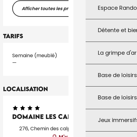
Espace Rand
Afficher toutes les prestations
Détente et bie
Tarifs
La grimpe d'a
Tarifs 2026
Semaine (meublé)
—
Base de loisirs
Localisation
Base de loisir
Domaine Les Calpres
Jeux immersifs
276, Chemin des calpres, 46300 Gourdon
M'y rendre