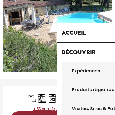
Accueil
Découvrir
Expériences
Ouverture et coordonnées
Produits régionau
Draps et linge
Lave linge
Lave vaisselle
Plaque de cuisson
Télévision
WiFi
Visites, Sites & P
+ 55 autre(s) prestation(s)