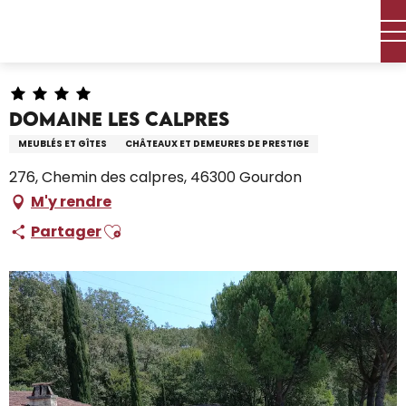
Aller
Accueil – Je prépare
Séjourner
Où dormir
au
Locations de vacances
Domaine Les Calpres
contenu
principal
Domaine Les Calpres
MEUBLÉS ET GÎTES
CHÂTEAUX ET DEMEURES DE PRESTIGE
276, Chemin des calpres, 46300 Gourdon
M'y rendre
Ajouter aux favoris
Partager