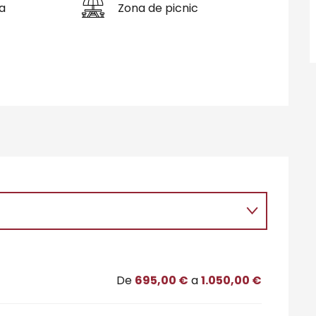
a
Zona de picnic
De
695,00 €
a
1.050,00 €