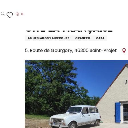
Aller
Inicio – Me estoy preparando
Permanezca en
D
au
contenu
Buscar
Voir les favoris
principal
Gîte La Française
AMUEBLADOS Y ALBERGUES
GRANERO
CASA
5, Route de Gourgory, 46300 Saint-Projet