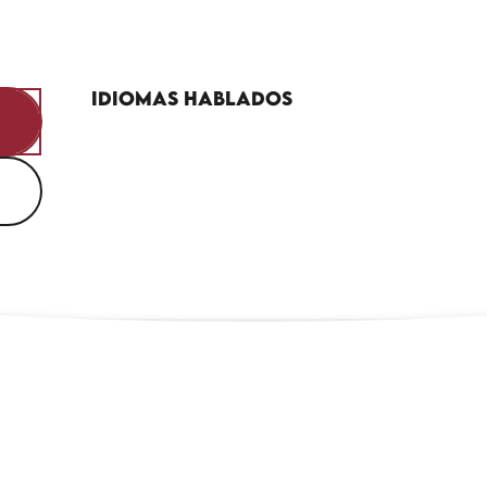
Idiomas hablados
Idiomas hablados