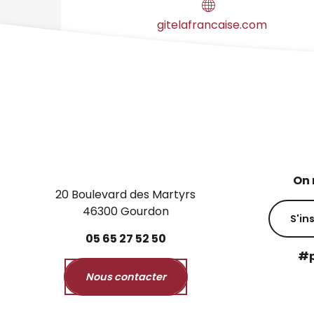
gitelafrancaise.com
On 
20 Boulevard des Martyrs
46300 Gourdon
S'in
05
65
27
52
50
#p
Nous contacter