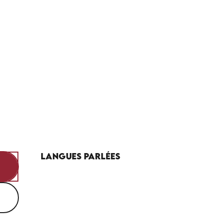
Langues parlées
Langues parlées