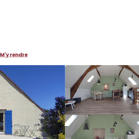
ocations de vacances
Gîte La Française
M'y rendre