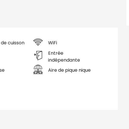
 de cuisson
WiFi
Entrée
indépendante
se
Aire de pique nique