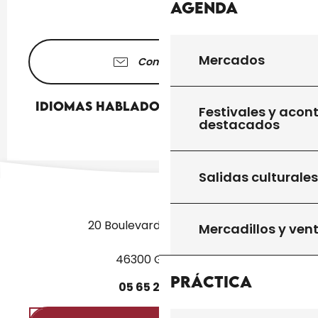
Agenda
Mercados
Contáctenos
Idiomas hablados
Idiomas hablados
Festivales y acon
destacados
Salidas culturales
20 Boulevard des Martyrs
Mercadillos y ven
46300 Gourdon
Práctica
05
65
27
52
50