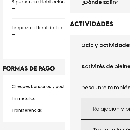
¿Dónde salir?
Tarifas 2026
3 personas (Habitación casa particular)
—
Actividades
Limpieza al final de la estancia
—
Ocio y actividade
Activités de plein
Formas de pago
Cheques bancarios y postales
Descubre tambié
En metálico
Relajación y b
Transferencias
Trepar a los á