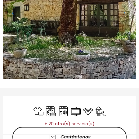
Horarios y datos de contacto
Sábanas y ropa de cama
Lavadora
Lavavajillas
Televisión
Wifi
Juegos infantiles 
+ 20 otro(s) servicio(s)
Contáctenos