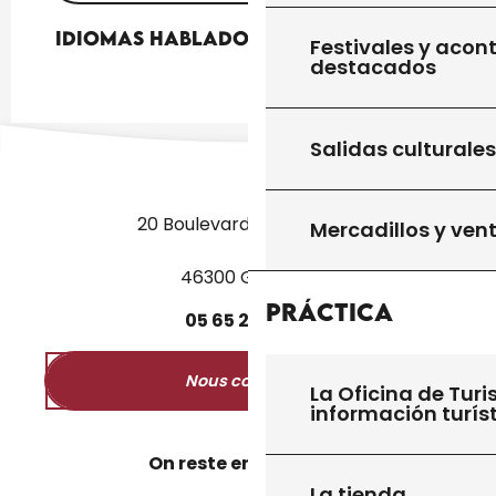
Idiomas hablados
Idiomas hablados
Festivales y acon
destacados
Salidas culturales
20 Boulevard des Martyrs
Mercadillos y ven
46300 Gourdon
Práctica
05
65
27
52
50
Nous contacter
La Oficina de Turi
información turís
On reste en contact ?
La tienda