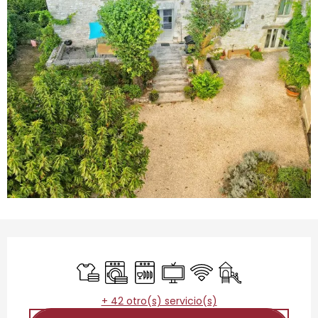
Horarios y datos de contacto
Sábanas y ropa de cama
Lavadora
Lavavajillas
Televisión
Wifi
Juegos infantiles 
+ 42 otro(s) servicio(s)