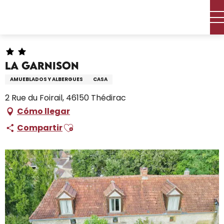
Aller
Inicio – Me estoy preparando
Permanezca en
au
Dónde dormir
Alquileres de vacaciones
La Garnison
contenu
principal
La Garnison
AMUEBLADOS Y ALBERGUES
CASA
2 Rue du Foirail, 46150 Thédirac
Cómo llegar
Ajouter aux favoris
Compartir