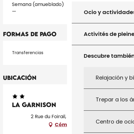
Tarifas 2026
Semana (amueblado)
—
Ocio y actividade
Activités de plein
Formas de pago
Transferencias
Descubre tambié
Relajación y b
Ubicación
Trepar a los á
La Garnison
2 Rue du Foirail, 46150 Thédirac
Centro de ocio
Cómo llegar