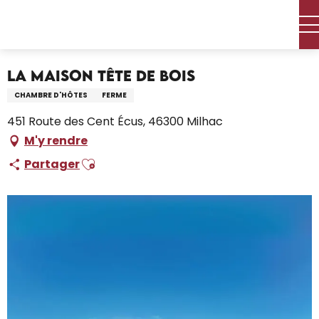
Aller
Accueil – Je prépare
Séjourner
Où dormir
au
Locations de vacances
La maison Tête de Bois
contenu
principal
La maison Tête de Bois
CHAMBRE D'HÔTES
FERME
451 Route des Cent Écus, 46300 Milhac
M'y rendre
Ajouter aux favoris
Partager