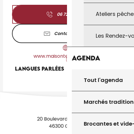
Ateliers pêche
06 72 93 08
▒▒
Contactez-nous
Les Rendez-vo
www.maisontetedebois.com
Agenda
Langues parlées
Langues parlées
Tout l'agenda
Marchés tradition
20 Boulevard des Martyrs
Brocantes et vide
46300 Gourdon