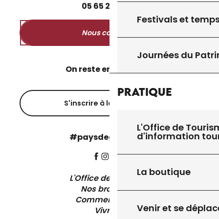
05
65
27
52
50
Festivals et temps
Nous contacter
Journées du Patr
On reste en contact ?
Pratique
S'inscrire à la newsletter
L'Office de Touris
d'information tou
#paysdegourdon !
La boutique
L'Office de Tourisme
Nos brochures
Comment venir ?
Venir et se déplac
Vivre ici