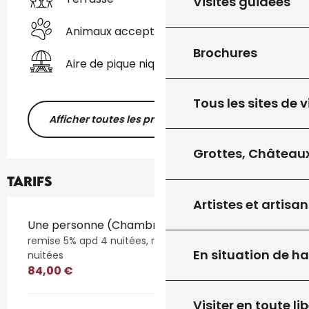
Visites guidées
Animaux acceptés
Brochures
Aire de pique nique
Tous les sites de v
Afficher toutes les prestations
Grottes, Châteaux
Tarifs
Artistes et artisan
Tarifs 2026
Une personne (Chambres d'hôtes)
remise 5% apd 4 nuitées, remise 10% apd de 7
En situation de h
nuitées
84,00 €
Visiter en toute lib