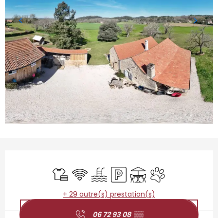
Ouverture et coordonnées
Draps et linge
WiFi
Piscine
Parking
Terrasse
Animaux accepté
+ 29 autre(s) prestation(s)
06 72 93 08
▒▒