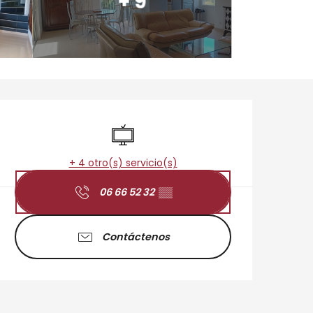
+ 9
Horarios y datos de 
Televisión
+ 4 otro(s) servicio(s)
06 66 52 32
▒▒
Contáctenos