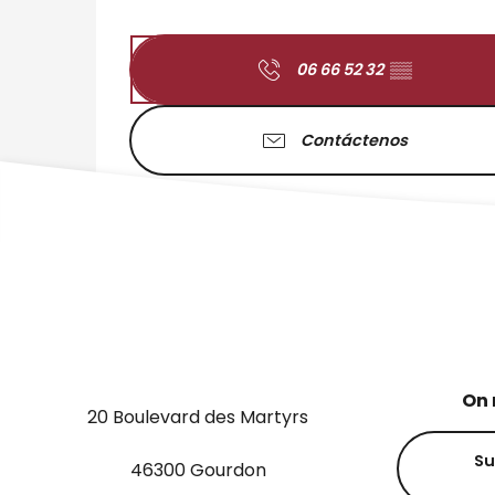
06 66 52 32
▒▒
Contáctenos
On 
20 Boulevard des Martyrs
Su
46300 Gourdon