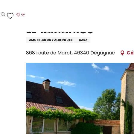
Aller
Inicio – Me estoy preparando
Permanezca en
D
au
contenu
Buscar
Voir les favoris
principal
Le Tartayrou
AMUEBLADOS Y ALBERGUES
CASA
868 route de Marot, 46340 Dégagnac
Có