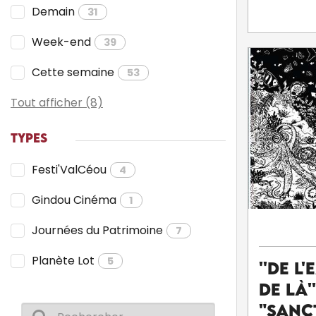
Demain
31
Week-end
39
Cette semaine
53
Tout afficher (8)
TYPES
Festi'ValCéou
4
Gindou Cinéma
1
Journées du Patrimoine
7
Planète Lot
5
''De l'
de là'
"Sanc