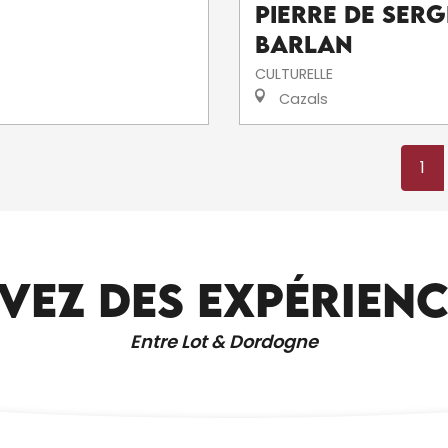
pierre de Serg
Barlan
CULTURELLE
Cazals
1
VEZ DES EXPÉRIEN
AROMATIQUES TROPICALES
Entre Lot & Dordogne