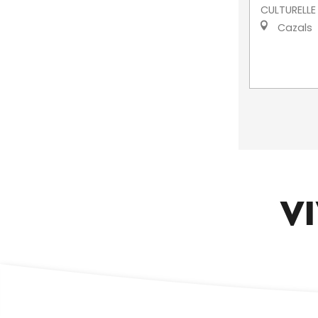
CULTURELLE
Cazals
VI