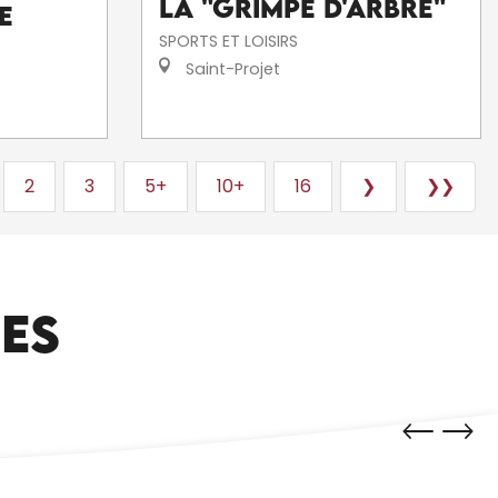
la "grimpe d'arbre"
e
SPORTS ET LOISIRS
Saint-Projet
2
3
5+
10+
16
❯
❯❯
CES