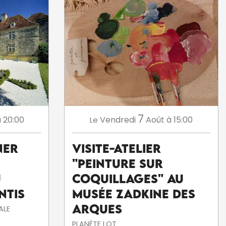
7
 20:00
Vendredi
Août
à 15:00
Le
ner
Visite-atelier
"Peinture sur
u
coquillages" au
ntis
musée Zadkine des
Arques
ALE
PLANÈTE LOT