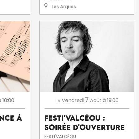
Les Arques
7
à 10:00
Vendredi
Août
à 19:00
Le
ence à
Festi'ValCéou :
soirée d'ouverture
FESTI'VALCÉOU