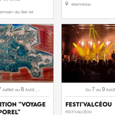
Marminiac
ermain-du-Bel-Air
7
8
7
9
Juillet
Août
,
...
Aoû
au
Du
au
ition "Voyage
Festi'ValCéou
porel"
FESTI'VALCÉOU