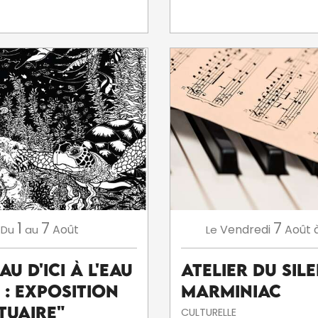
1
7
7
Août
Vendredi
Août
Du
au
Le
eau d'ici à l'eau
Atelier du sil
' : exposition
Marminiac
tuaire"
CULTURELLE