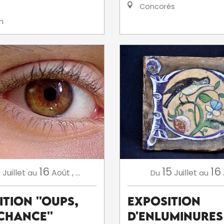
Concorès
n
4
16
15
16
Juillet
Août
,
...
Juillet
au
Du
au
tion ''Oups,
Exposition
Chance''
d'enluminures