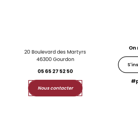
On 
20 Boulevard des Martyrs
46300 Gourdon
S'in
05
65
27
52
50
#p
Nous contacter