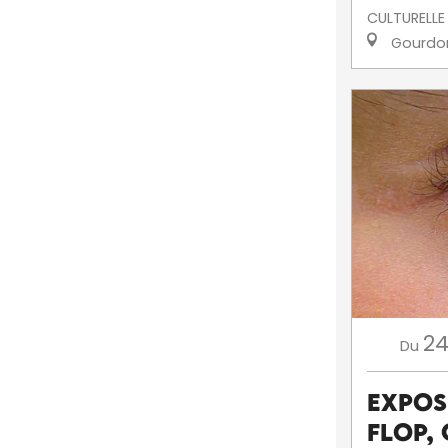
CULTURELLE
Gourdo
2
Du
Exposi
Flop, 