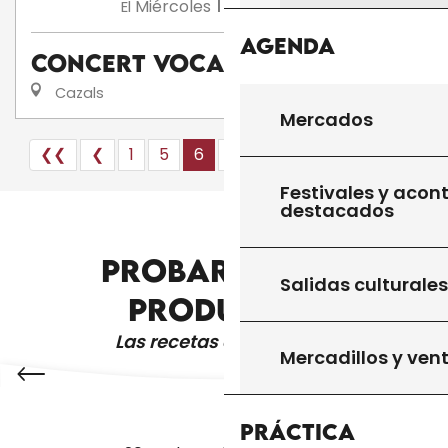
19
Miércoles
Ago.
a 19:00
El
Agenda
Concert vocal à Cazals
Cazals
Mercados
❮❮
❮
1
5
6
7
10+
13
❯
❯❯
Festivales y acon
destacados
PROBAR OTROS
ARTISTAS Y ARTESANOS
Salidas culturales
PRODUCTOS
Las recetas de la abuela
Mercadillos y ven
Práctica