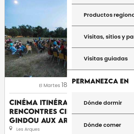
Productos region
Visitas, sitios y p
Visitas guiadas
Permanezca en
18
Martes
Ago.
a 21:30
El
Cinéma itinérant des
Dónde dormir
Rencontres Cinéma de
Gindou aux Arques
Dónde comer
Les Arques