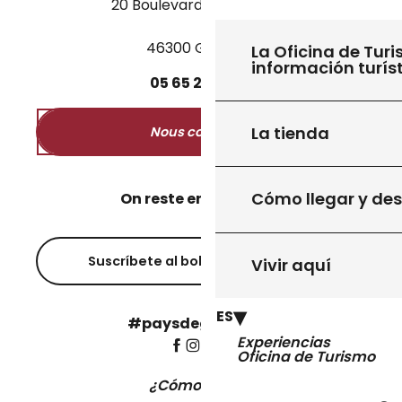
20 Boulevard des Martyrs
46300 Gourdon
La Oficina de Turi
información turís
05
65
27
52
50
La tienda
Nous contacter
Cómo llegar y de
On reste en contact ?
Suscríbete al boletín informativo
Vivir aquí
ES
#paysdegourdon !
Experiencias
Oficina de Turismo
¿Cómo llegar?