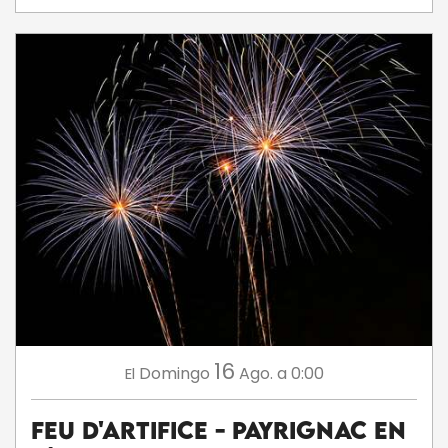
16
Domingo
Ago.
a 0:00
El
Feu d'artifice - Payrignac en