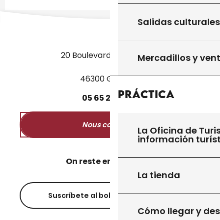
Salidas culturales
20 Boulevard des Martyrs
Mercadillos y ven
46300 Gourdon
Práctica
05
65
27
52
50
Nous contacter
La Oficina de Turi
información turís
On reste en contact ?
La tienda
Suscríbete al boletín informativo
Cómo llegar y de