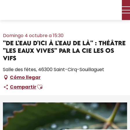
Aller
Inicio – Me estoy preparando
Toda la agenda
au
''De l'eau d'ici à l'eau de là'' : théâtre "Les Eaux vives" par la Cie
contenu
Les Os Vifs
principal
Domingo 4 octubre a 15:30
''De l'eau d'ici à l'eau de là'' : théâtre
"Les Eaux vives" par la Cie Les Os
Vifs
Salle des fêtes, 46300 Saint-Cirq-Souillaguet
Cómo llegar
Ajouter aux favoris
Compartir