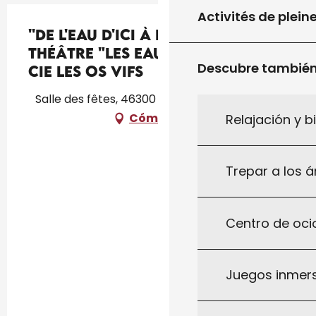
Activités de plein
''De l'eau d'ici à l'eau de là'' :
théâtre "Les Eaux vives" par la
Descubre tambié
Cie Les Os Vifs
Salle des fêtes, 46300 Saint-Cirq-Souillaguet
Cómo llegar
Relajación y b
Trepar a los á
Centro de ocio
Juegos inmersi