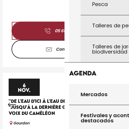
Pesca
Talleres de pe
05 65 41 30
▒▒
Talleres de jar
Contáctenos
biodiversidad
Agenda
6
NOV.
Mercados
''DE L'EAU D'ICI À L'EAU DE LÀ'' : THÉÂTRE
"JUSQU'À LA DERNIÈRE GOUTTE" PAR LA CIE LES
VOIX DU CAMÉLÉON
Festivales y acon
destacados
Gourdon