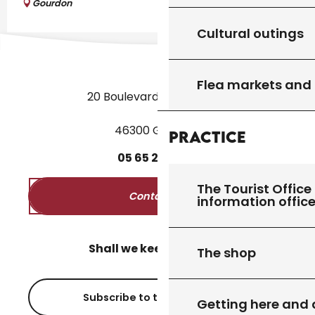
Gourdon
Cultural outings
Flea markets and
20 Boulevard des Martyrs
46300 Gourdon
Practice
05
65
27
52
50
The Tourist Office 
Contact us
information offic
Shall we keep in touch?
The shop
Subscribe to the newsletter
Getting here and