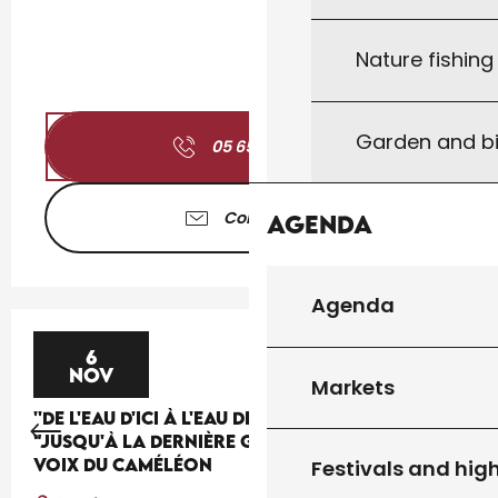
Nature fishin
Garden and bi
05 65 41 30
▒▒
Contact us
Agenda
Agenda
6
NOV
Markets
''DE L'EAU D'ICI À L'EAU DE LÀ'' : THÉÂTRE
"JUSQU'À LA DERNIÈRE GOUTTE" PAR LA CIE LES
VOIX DU CAMÉLÉON
Festivals and high