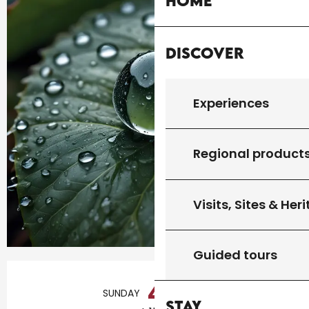
Home
Discover
Experiences
Regional product
Visits, Sites & Her
Guided tours
Opening hours & contact details
4
SUNDAY
OCTOBER
Stay