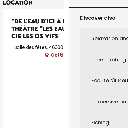
Location
Discover also
''De l'eau d'ici à l'eau de là'' :
théâtre "Les Eaux vives" par la
Cie Les Os Vifs
Relaxation an
Salle des fêtes, 46300 Saint-Cirq-Souillaguet
Getting there
Tree climbing
Écoute s'il Ple
Immersive ou
Fishing