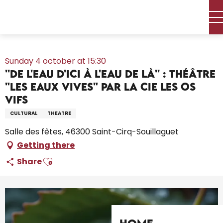
Aller
Home – I’m preparing
Agenda
All the diary
au
''De l'eau d'ici à l'eau de là'' : théâtre "Les Eaux vives" par la Cie
contenu
Les Os Vifs
principal
Sunday 4 october at 15:30
''De l'eau d'ici à l'eau de là'' : théâtre
"Les Eaux vives" par la Cie Les Os
Vifs
CULTURAL
THEATRE
Salle des fêtes, 46300 Saint-Cirq-Souillaguet
Getting there
Ajouter aux favoris
Share