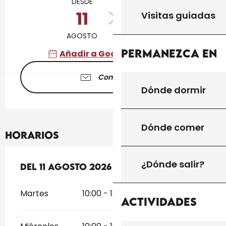
DESDE
HASTA
11
16
Visitas guiadas
AGOSTO
AGOSTO
Permanezca en
Añadir a Google Calendar
Contáctenos
Dónde dormir
Dónde comer
Horarios
¿Dónde salir?
Del
Del
11 agosto 2026
11 agosto 2026
al
al
16 agosto 2026
16 agosto 2026
Martes
10:00 - 18:30
Actividades