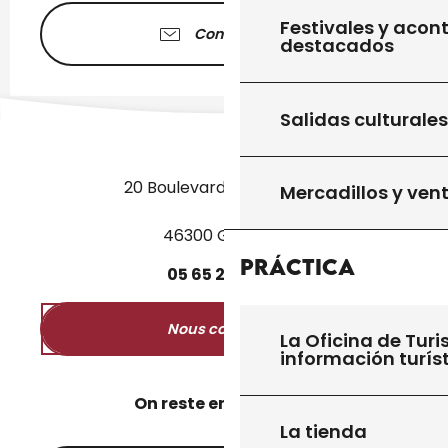
Festivales y acon
Contáctenos
destacados
Salidas culturales
20 Boulevard des Martyrs
Mercadillos y ven
46300 Gourdon
Práctica
05
65
27
52
50
Nous contacter
La Oficina de Turi
información turís
On reste en contact ?
La tienda