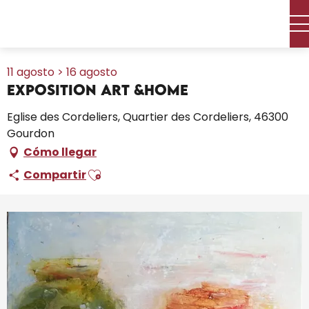
Aller
Inicio – Me estoy preparando
Toda la agenda
au
Exposition Art &Home
contenu
principal
11 agosto > 16 agosto
Exposition Art &Home
Eglise des Cordeliers, Quartier des Cordeliers, 46300
Gourdon
Cómo llegar
Ajouter aux favoris
Compartir