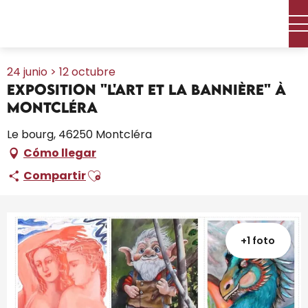
Aller
Inicio – Me estoy preparando
Toda la agenda
au
Exposition "L'Art et la Bannière" à Montcléra
contenu
principal
24 junio > 12 octubre
Exposition "L'Art et la Bannière" à
Montcléra
Le bourg, 46250 Montcléra
Cómo llegar
Ajouter aux favoris
Compartir
+1 foto