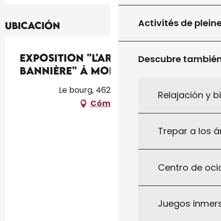
Activités de plein
Ubicación
Exposition "L'Art et la
Descubre tambié
Bannière" à Montcléra
Le bourg, 46250 Montcléra
Relajación y b
Cómo llegar
Trepar a los á
Centro de ocio
Juegos inmersi