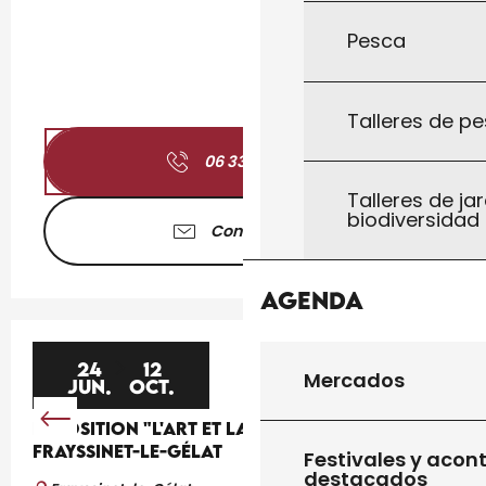
Pesca
Talleres de pe
06 33 46 94
▒▒
Talleres de jar
biodiversidad
Contáctenos
Agenda
24
12
Mercados
JUN.
OCT.
EXPOSITION "L'ART ET LA BANNIÈRE" À
FRAYSSINET-LE-GÉLAT
Festivales y acon
destacados