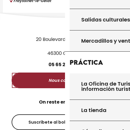
Frayssinet-le-Gélat
Salidas culturales
20 Boulevard des Martyrs
Mercadillos y ven
46300 Gourdon
Práctica
05
65
27
52
50
Nous contacter
La Oficina de Turi
información turís
On reste en contact ?
La tienda
Suscríbete al boletín informativo