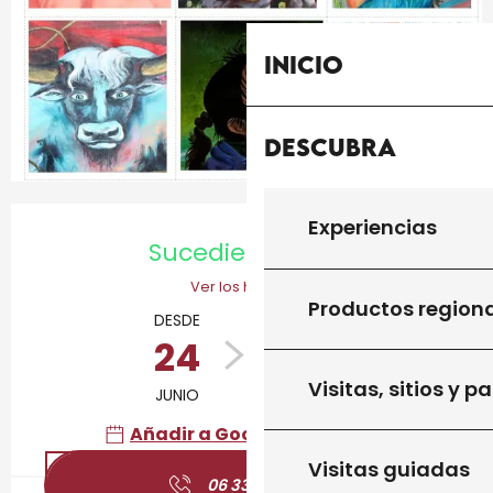
Inicio
Descubra
Horarios y datos de contacto
Experiencias
Sucediendo hoy
Ver los horarios
Productos region
DESDE
HASTA
24
12
Visitas, sitios y p
JUNIO
OCTUBRE
Añadir a Google Calendar
Visitas guiadas
06 33 46 94
▒▒