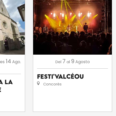
14
7
9
nes
Ago.
Agosto
Del
al
Festi'ValCéou
A la
Concorès
e