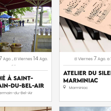
7
14
7
Ago.
,
Viernes
Ago.
Viernes
Ago.
a 
El
El
,
...
Atelier du sil
é à Saint-
Marminiac
in-du-Bel-Air
Marminiac
ermain-du-Bel-Air