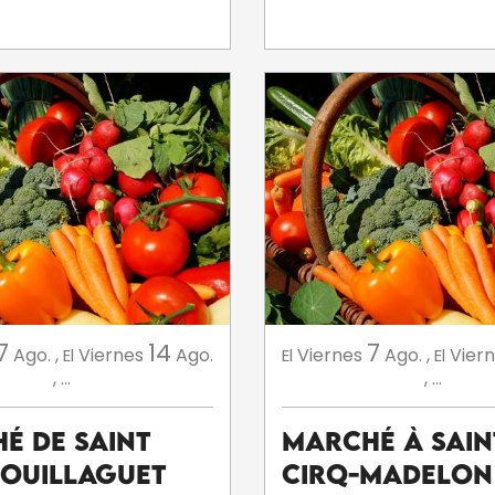
7
14
7
Ago.
,
Viernes
Ago.
Viernes
Ago.
,
Vier
El
El
El
,
...
,
...
é de Saint
Marché à Sain
Souillaguet
Cirq-Madelon