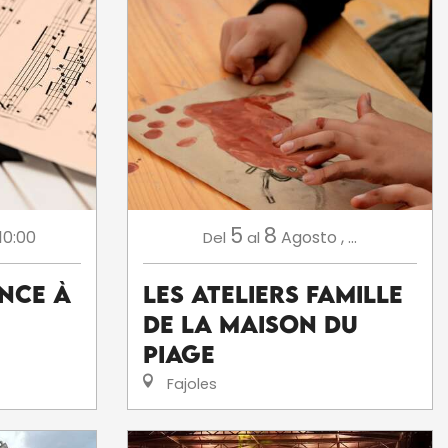
5
8
10:00
Agosto
,
...
Del
al
ence à
Les ateliers famille
de la Maison du
Piage
Fajoles