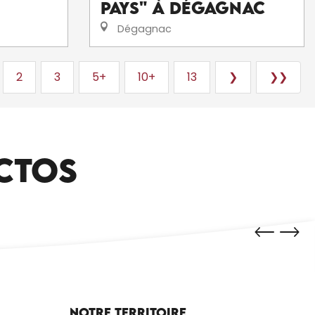
Pays" à Dégagnac
Dégagnac
2
3
5+
10+
13
❯
❯❯
CTOS
Notre territoire