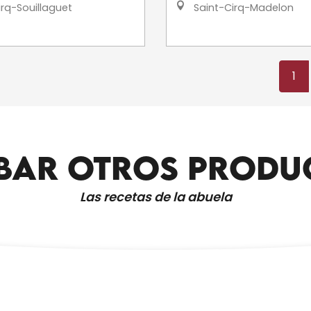
rq-Souillaguet
Saint-Cirq-Madelon
1
BAR OTROS PRODU
TODOS LOS SITIOS QUE HAY QUE VISITAR
Las recetas de la abuela