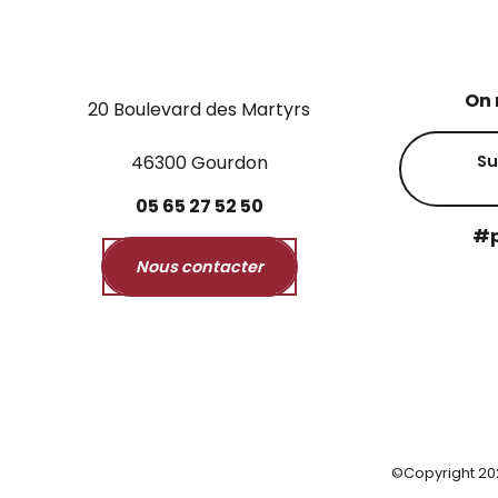
On 
20 Boulevard des Martyrs
46300 Gourdon
Su
05
65
27
52
50
#p
Nous contacter
©Copyright 20