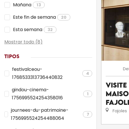
Mañana
13
Este fin de semana
20
Esta semana
32
Mostrar todo (8)
TIPOS
De
festivalceou-
4
1768533313736440832
Visite
gindou-cinema-
Maiso
1
1756995524254358016
Fajol
journees-du-patrimoine-
Fajoles
7
1756995524254488064