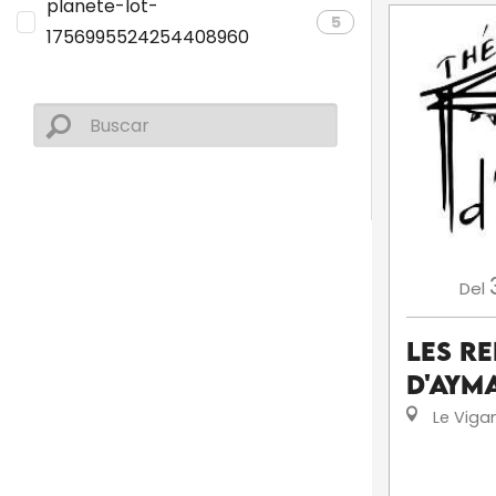
planete-lot-
5
1756995524254408960
Del
Les R
d'Aym
Le Viga