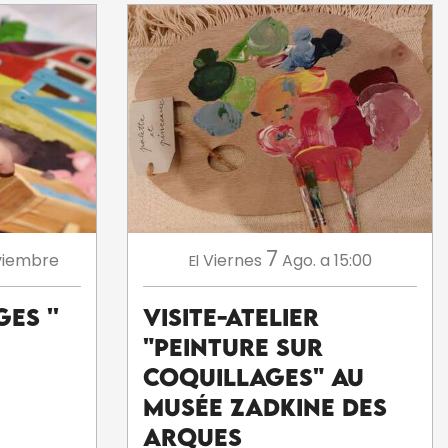
7
viembre
Viernes
Ago.
a 15:00
El
es ''
Visite-atelier
"Peinture sur
coquillages" au
musée Zadkine des
Arques