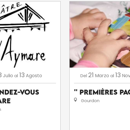
3
13
21
13
Julio
Agosto
Marzo
No
al
Del
al
endez-Vous
'' Premières Pag
are
Gourdon
n