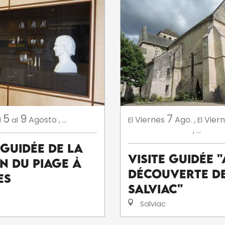
7
5
9
Viernes
Ago.
,
Vier
Agosto
,
...
El
El
l
al
,
...
 Guidée de la
Visite guidée "
n du Piage à
découverte d
es
Salviac"
Salviac