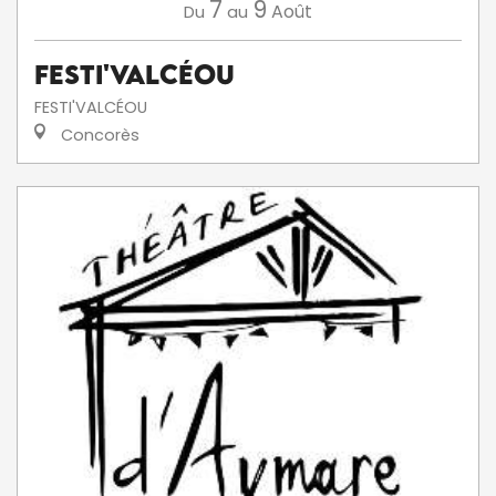
7
9
Août
Du
au
Festi'ValCéou
FESTI'VALCÉOU
Concorès