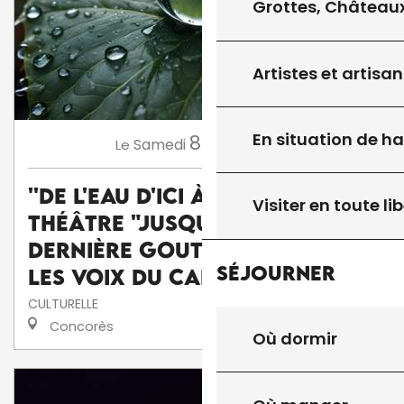
Grottes, Châteaux
Artistes et artisan
En situation de h
8
Samedi
Août
à 15:45
Le
''De l'eau d'ici à l'eau de là'' :
Visiter en toute lib
théâtre "Jusqu'à la
dernière goutte" par la Cie
Séjourner
Les voix du caméléon
CULTURELLE
Concorès
Où dormir