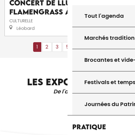
Concert de Lluís Gómez's
FlamenGrass à La Scénette
Tout l'agenda
CULTURELLE
Léobard
Marchés tradition
1
2
3
5+
10+
13
❯
❯❯
Brocantes et vide
LES EXPOSITIONS
Festivals et temps
De l'année
Journées du Patr
Pratique