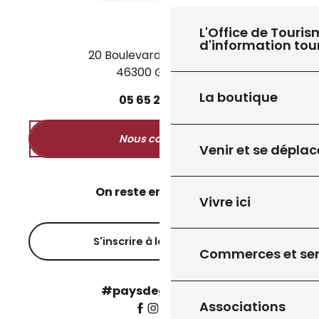
L'Office de Touris
d'information tou
20 Boulevard des Martyrs
46300 Gourdon
27
8
JUIL.
AOÛT
La boutique
05
65
27
52
50
EXPOSITION "VOYAGE INTEMPOREL"
Nous contacter
Venir et se déplac
On reste en contact ?
Vivre ici
S'inscrire à la newsletter
Commerces et ser
#paysdegourdon !
Associations