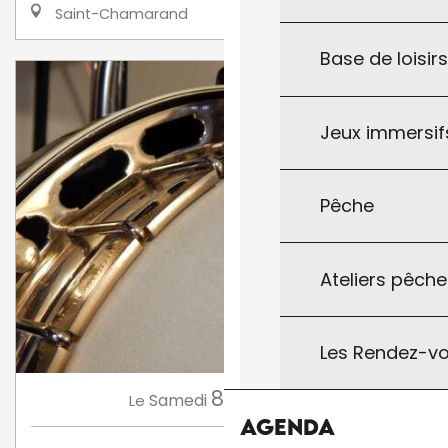
Saint-Chamarand
Base de loisir
Jeux immersifs
Pêche
Ateliers pêche
Les Rendez-vo
8
Samedi
Août
à 21:00
Le
Agenda