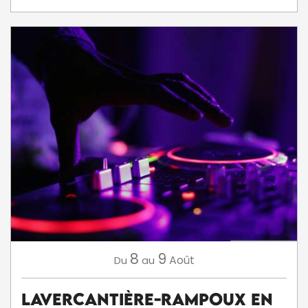
8
9
Août
Du
au
Lavercantière-Rampoux en