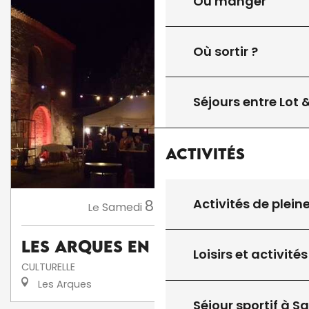
Où manger
Où sortir ?
Séjours entre Lot
Activités
Activités de plein
8
Samedi
Août
à 18:00
Le
Les Arques en fête
Loisirs et activités
CULTURELLE
Les Arques
Séjour sportif à S