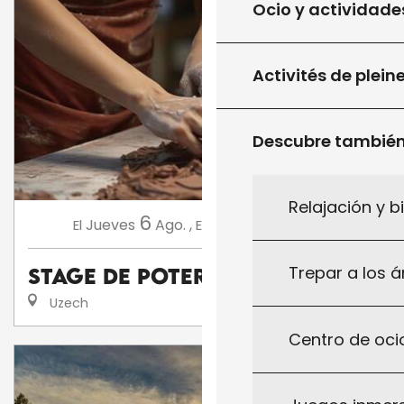
Ocio y actividade
Activités de plein
Descubre tambié
Relajación y b
6
13
Jueves
Ago.
,
Jueves
Ago.
,
...
El
El
Trepar a los á
Stage de poterie
Uzech
Centro de ocio