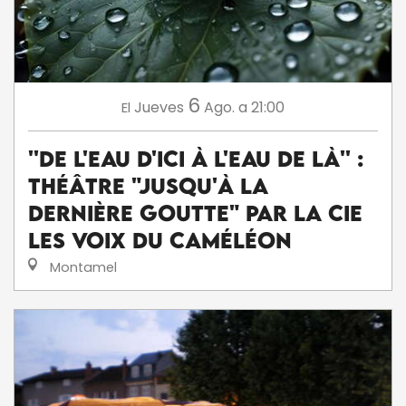
6
Jueves
Ago.
a 21:00
El
''De l'eau d'ici à l'eau de là'' :
théâtre "Jusqu'à la
dernière goutte" par la Cie
Les voix du caméléon
Montamel