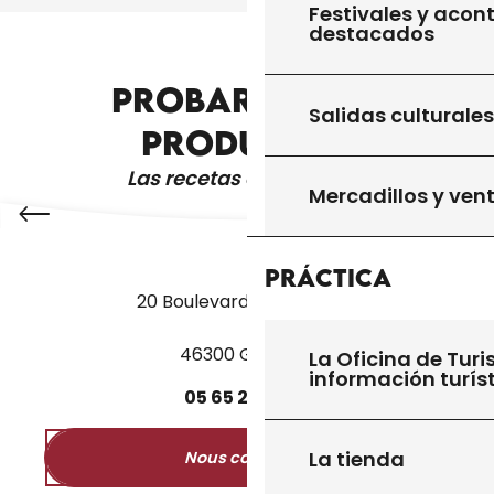
Festivales y acon
destacados
PROBAR OTROS
TODOS LOS SITIOS QUE HAY QUE VISITAR
Salidas culturales
PRODUCTOS
Las recetas de la abuela
Mercadillos y ven
Práctica
20 Boulevard des Martyrs
46300 Gourdon
La Oficina de Turi
información turís
05
65
27
52
50
La tienda
Nous contacter