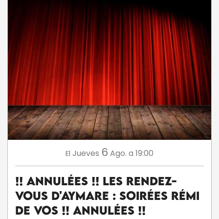
6
Jueves
Ago.
a 19:00
El
!! ANNULÉES !! Les Rendez-
Vous d'Aymare : Soirées Rémi
De Vos !! ANNULÉES !!