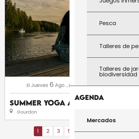
Juegos inmersi
Pesca
Talleres de pe
Talleres de jar
biodiversidad
6
10
Jueves
Ago.
,
Lunes
Ago.
,
...
El
El
Agenda
Summer Yoga avec AnneCha
Gourdon
Mercados
1
2
3
5+
10+
16
❯
❯❯