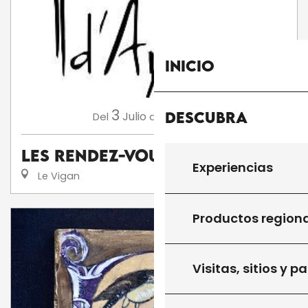
Inicio
3
13
Descubra
Julio
Agosto
Del
al
Les Rendez-Vous d'Aymare
Experiencias
Le Vigan
Productos region
Visitas, sitios y p