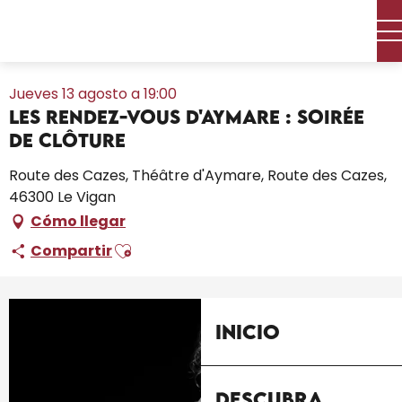
Aller
Inicio – Me estoy preparando
Toda la agenda
au
Les Rendez-Vous d'Aymare : Soirée de clôture
contenu
principal
Jueves 13 agosto a 19:00
Les Rendez-Vous d'Aymare : Soirée
de clôture
Route des Cazes, Théâtre d'Aymare, Route des Cazes,
46300 Le Vigan
Cómo llegar
Ajouter aux favoris
Compartir
Inicio
+1 foto
Descubra