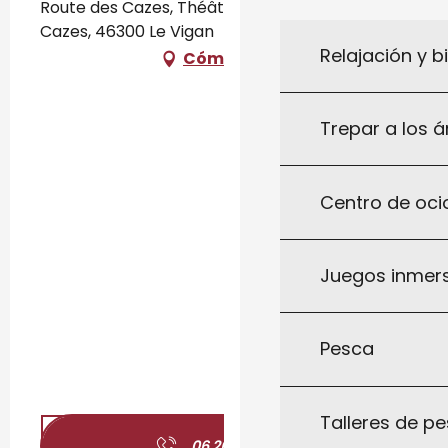
Route des Cazes, Théâtre d'Aymare, Route des
Cazes, 46300 Le Vigan
Relajación y b
Cómo llegar
Trepar a los á
Centro de ocio
Juegos inmersi
Pesca
Talleres de pe
06 26 94 71
▒▒