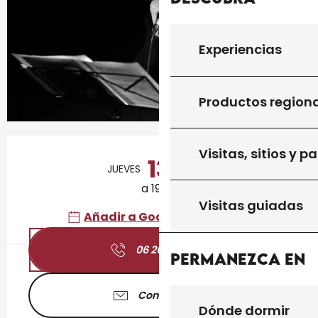
Experiencias
Productos region
Horarios y datos de contacto
Visitas, sitios y p
13
JUEVES
AGOSTO
a 19:00
Visitas guiadas
Añadir a Google Calendar
06 26 94 71
▒▒
Permanezca en
Contáctenos
Dónde dormir