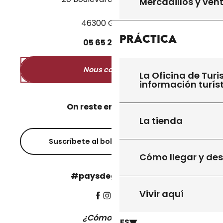
Mercadillos y ven
46300 Gourdon
Práctica
05
65
27
52
50
Nous contacter
La Oficina de Turi
información turís
On reste en contact ?
La tienda
Suscríbete al boletín informativo
Cómo llegar y de
#paysdegourdon !
Vivir aquí
¿Cómo llegar?
ES