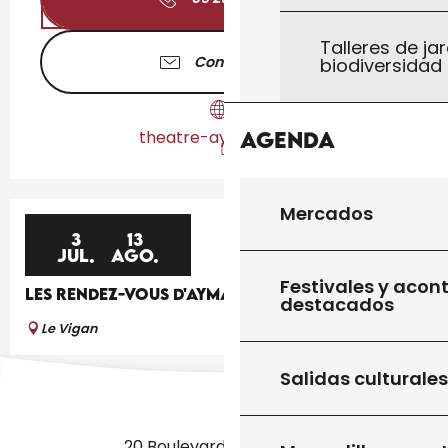
Talleres de jar
Contáctenos
biodiversidad
theatre-aymare.com
Agenda
Mercados
3
13
JUL.
AGO.
Festivales y acon
LES RENDEZ-VOUS D'AYMARE
destacados
Le Vigan
Salidas culturales
20 Boulevard des Martyrs