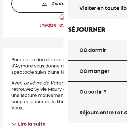
Contactez-nous
Visiter en toute lib
theatre-aymare.com
Séjourner
Où dormir
Description
Pour cette dernière soirée, le théâtre 
d'Aymare vous donne rendez-vous pour deux 
Où manger
spectacle suivis d'une fête de clôture.
Avec 
Le lièvre de Vatanen
 de Arto Paasilinna, 
retrouvez Sylvie Maury et Laurent Pérez pour 
Où sortir ?
une lecture mouvementée de ce deuxième 
coup de coeur de la librairie Des Livres et 
Vous....
Séjours entre Lot
Lire la suite