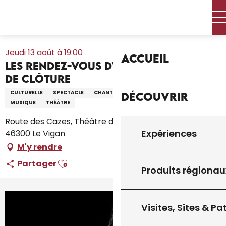
Aller
Accueil – Je prépare
Agenda
Tout l’agenda
au
Les Rendez-Vous d'Aymare : Soirée de clôture
contenu
principal
Jeudi 13 août à 19:00
Accueil
Les Rendez-Vous d'Aymare : Soirée
de clôture
CULTURELLE
SPECTACLE
CHANT
FAMILLE
LITTÉRATURE
Découvrir
MUSIQUE
THÉÂTRE
Route des Cazes, Théâtre d'Aymare, Route des Cazes,
Expériences
46300 Le Vigan
M'y rendre
Ajouter aux favoris
Partager
Produits régionau
Visites, Sites & P
+1 photo