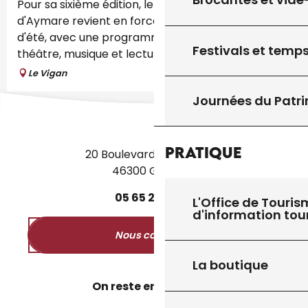
Pour sa sixième édition, le Festival Les Rendez-vous
d'Aymare revient en force dans notre théâtre
d'été, avec une programmation riche mêlant
Festivals et temps
théâtre, musique et lectures....
Le Vigan
Journées du Patr
Pratique
20 Boulevard des Martyrs
46300 Gourdon
05
65
27
52
50
L'Office de Touris
d'information tou
Nous contacter
La boutique
On reste en contact ?