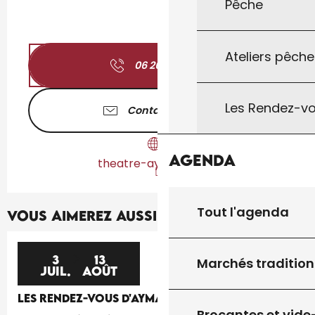
Pêche
Ateliers pêche
06 26 94 71
▒▒
Les Rendez-vo
Contactez-nous
Agenda
theatre-aymare.com
Tout l'agenda
Vous aimerez aussi...
3
13
Marchés tradition
JUIL.
AOÛT
LES RENDEZ-VOUS D'AYMARE
Brocantes et vide