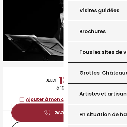
Visites guidées
Brochures
Tous les sites de v
Ouverture et coordonnées
Grottes, Châteaux
13
JEUDI
AOÛT
à 19:00
Artistes et artisan
Ajouter à mon calendrier Google
06 26 94 71
▒▒
En situation de h