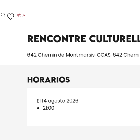
Aller
Inicio – Me estoy preparando
Toda la agenda
R
au
contenu
Buscar
Voir les favoris
principal
Viernes 14 agosto a 21:00
Rencontre culturell
642 Chemin de Montmarsis, CCAS, 642 Chemi
Horarios
El 14 agosto 2026
21:00