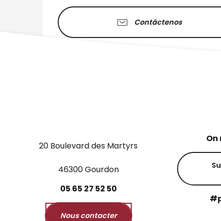
Contáctenos
On 
20 Boulevard des Martyrs
Su
46300 Gourdon
05
65
27
52
50
#p
Nous contacter