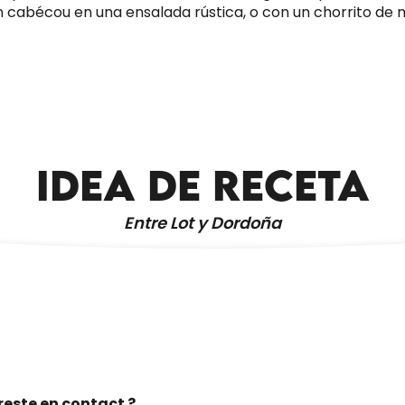
abécou en una ensalada rústica, o con un chorrito de mi
CABÉCOUS EMPANADO CON ENSALADA
DE SPECULOOS
IDEA DE RECETA
Entre Lot y Dordoña
reste en contact ?