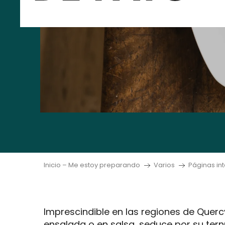
Inicio – Me estoy preparando
Varios
Páginas int
Imprescindible en las regiones de Quercy
ensalada o en salsa, seduce por su ter