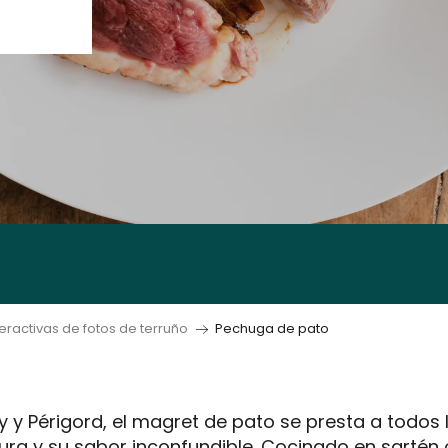
eractivas de fotos de terruño
Pechuga de pato
 y Périgord, el magret de pato se presta a todos 
nura y su sabor inconfundible. Cocinado en sart