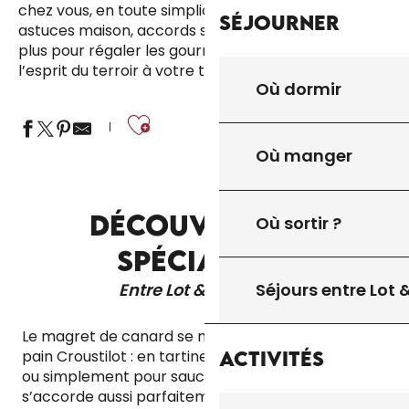
chez vous, en toute simplicité. Produits locaux,
Séjourner
astuces maison, accords savoureux… il n’en faut pas
plus pour régaler les gourmands et prolonger
l’esprit du terroir à votre table.
Où dormir
Ajouter aux fa
Où manger
DÉCOUVREZ LES
Où sortir ?
SPÉCIALITÉS
Entre Lot & Dordogne
Séjours entre Lot
Le magret de canard se marie à merveille avec le
Activités
pain Croustilot : en tartine avec du magret séché,
ou simplement pour saucer une belle assiette. Il
s’accorde aussi parfaitement avec un cabécou