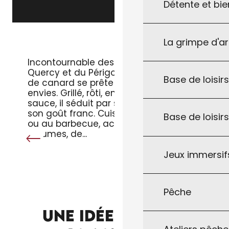
Détente et bie
La grimpe d'a
LE MAGRET DE CANARD
Incontournable des tables du
Quercy et du Périgord, le magret
Base de loisirs
de canard se prête à toutes les
envies. Grillé, rôti, en salade ou en
sauce, il séduit par sa tendreté et
son goût franc. Cuisiné à la poêle
Base de loisir
ou au barbecue, accompagné de
légumes, de...
Jeux immersifs
Pêche
GÂTEAU À LA CITROUILLE OU “MILLAS”
UNE IDÉE RECETTE