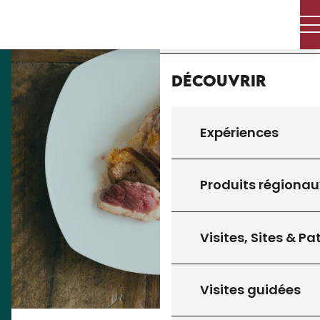
Aller
Accueil
au
contenu
principal
Découvrir
Expériences
Produits régionau
Visites, Sites & P
Visites guidées