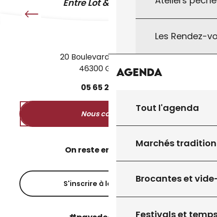
Ateliers pêche
Entre Lot & Dordogne
Les Rendez-vo
20 Boulevard des Martyrs
46300 Gourdon
Agenda
05
65
27
52
50
Tout l'agenda
Nous contacter
Marchés tradition
On reste en contact ?
Brocantes et vide
S'inscrire à la newsletter
Festivals et temps