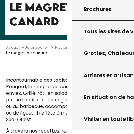
LE MAGRET DE
Brochures
CANARD
Tous les sites de v
Accueil – Je prépare
Nos produits du terroir
Grottes, Châteaux
Le magret de canard
Artistes et artisan
Incontournable des tables du Quercy et du
Périgord, le magret de canard se prête à toutes les
envies. Grillé, rôti, en salade ou en sauce, il séduit
En situation de h
par sa tendreté et son goût franc. Cuisiné à la poêle
ou au barbecue, accompagné de légumes, de miel
ou de figues, il reflète à merveille la générosité du
Visiter en toute lib
Sud-Ouest.
À travers nos recettes, redécouvrez ce classique