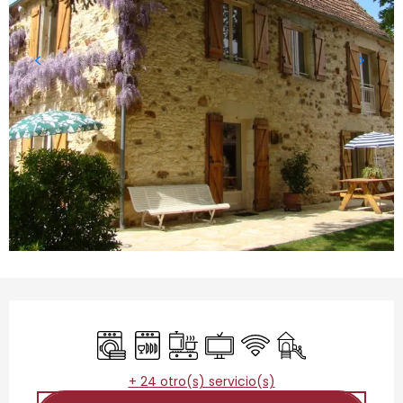
Horarios y datos de contacto
Lavadora
Lavavajillas
Placa de cocción
Televisión
Wifi
Juegos infantiles 
+ 24 otro(s) servicio(s)