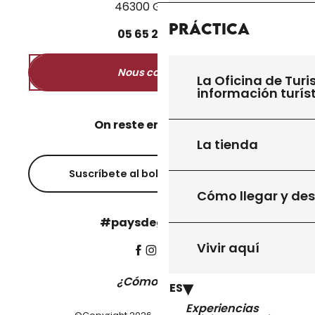
46300 Gourdon
Práctica
05
65
27
52
50
Nous contacter
La Oficina de Turi
información turís
On reste en contact ?
La tienda
Suscríbete al boletín informativo
Cómo llegar y de
#paysdegourdon !
Vivir aquí
¿Cómo llegar?
ES
Experiencias