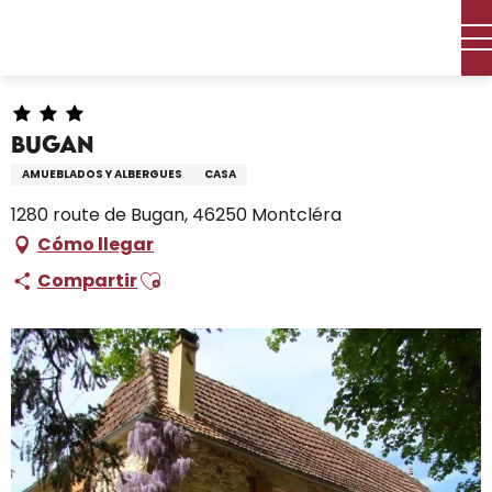
Aller
Inicio – Me estoy preparando
Permanezca en
au
Dónde dormir
Alquileres de vacaciones
Bugan
contenu
principal
Bugan
AMUEBLADOS Y ALBERGUES
CASA
1280 route de Bugan, 46250 Montcléra
Cómo llegar
Ajouter aux favoris
Compartir