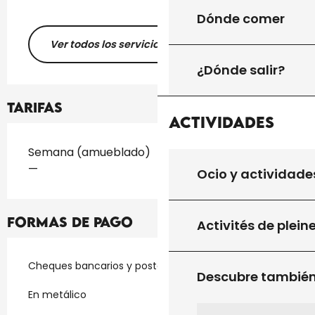
Dónde comer
Ver todos los servicios
¿Dónde salir?
Tarifas
Actividades
Tarifas 2026
Semana (amueblado)
—
Ocio y actividade
Formas de pago
Activités de plein
Cheques bancarios y postales
Descubre tambié
En metálico