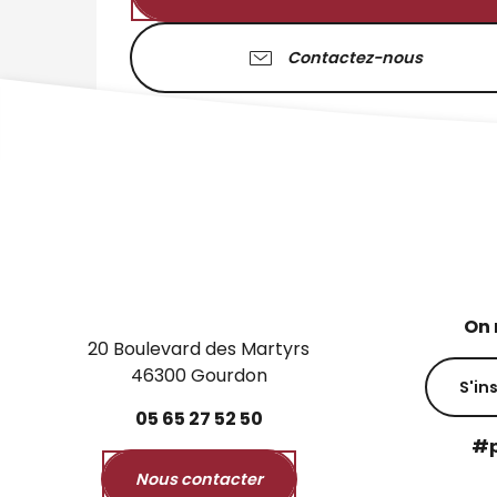
Contactez-nous
On 
20 Boulevard des Martyrs
46300 Gourdon
S'in
05
65
27
52
50
#p
Nous contacter