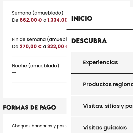
Tarifas 2026
Semana (amueblado)
Inicio
De
662,00 €
a
1.334,00 €
Fin de semana (amueblado)
Descubra
De
270,00 €
a
322,00 €
Experiencias
Noche (amueblado)
—
Productos region
Visitas, sitios y p
Formas de pago
Cheques bancarios y postales
Visitas guiadas