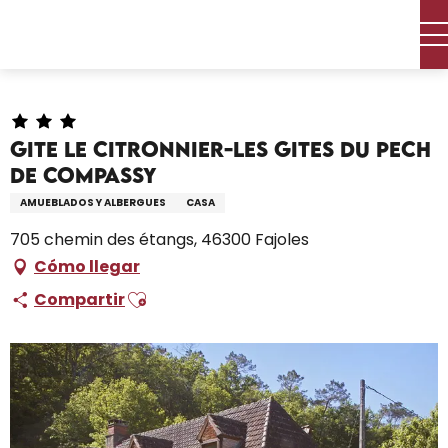
Aller
Inicio – Me estoy preparando
Permanezca en
au
Dónde dormir
Alquileres de vacaciones
contenu
Gite Le Citronnier-Les gites du Pech de Compassy
principal
Gite Le Citronnier-Les gites du Pech
de Compassy
AMUEBLADOS Y ALBERGUES
CASA
705 chemin des étangs, 46300 Fajoles
Cómo llegar
Ajouter aux favoris
Compartir