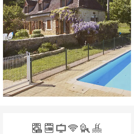
Horarios y datos de contacto
Lavadora
Lavavajillas
Televisión
Wifi
Juegos infantiles / Zon
Piscina