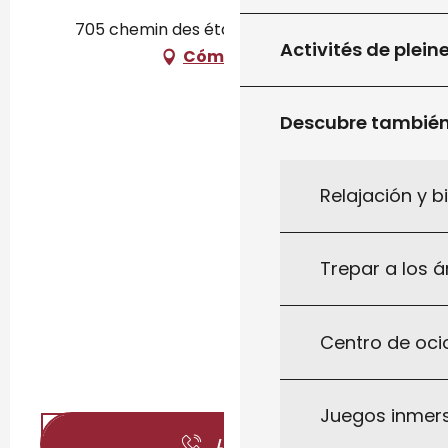
705 chemin des étangs, 46300 Fajoles
Activités de plein
Cómo llegar
Descubre tambié
Relajación y b
Trepar a los á
Centro de ocio
Juegos inmersi
Llamar