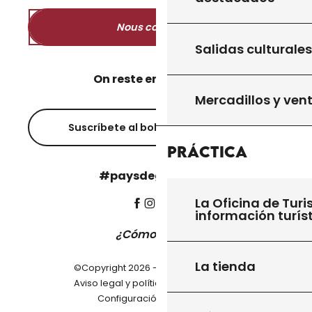
Nous contacter
Salidas culturales
On reste en contact ?
Mercadillos y ven
Suscríbete al boletín informativo
Práctica
#paysdegourdon !
La Oficina de Turi
información turís
¿Cómo llegar?
La tienda
©Copyright 2026 - Pays de Gourdon
-
Aviso legal y política de privacidad
Configuración de cookies