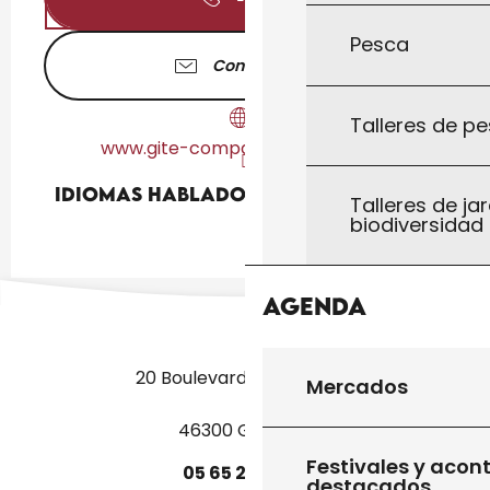
Pesca
Contáctenos
Talleres de pe
www.gite-compassy-dordogne.fr
Idiomas hablados
Idiomas hablados
Talleres de jar
biodiversidad
Agenda
20 Boulevard des Martyrs
Mercados
46300 Gourdon
Festivales y acon
05
65
27
52
50
destacados