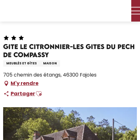
Aller
Accueil – Je prépare
Séjourner
Où dormir
au
Locations de vacances
contenu
Gite Le Citronnier-Les gites du Pech de Compassy
principal
Gite Le Citronnier-Les gites du Pech
de Compassy
MEUBLÉS ET GÎTES
MAISON
705 chemin des étangs, 46300 Fajoles
M'y rendre
Ajouter aux favoris
Partager