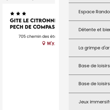
Espace Rand
Gite Le Citronnier-Les gites du
Pech de Compassy
Détente et bie
705 chemin des étangs, 46300 Fajoles
M'y rendre
La grimpe d'a
Base de loisirs
Base de loisir
Jeux immersifs