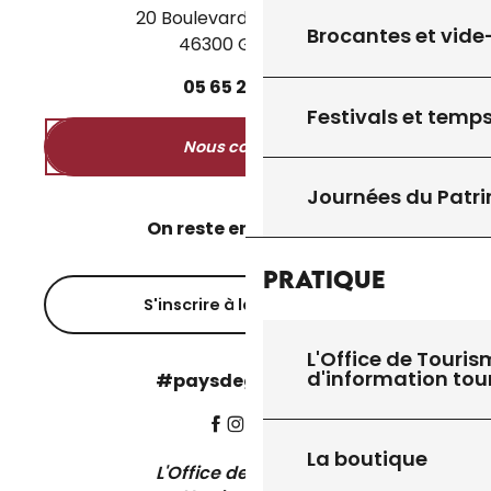
20 Boulevard des Martyrs
Brocantes et vide
46300 Gourdon
05
65
27
52
50
Festivals et temps
Nous contacter
Journées du Patr
On reste en contact ?
Pratique
S'inscrire à la newsletter
L'Office de Touris
d'information tou
#paysdegourdon !
La boutique
L'Office de Tourisme