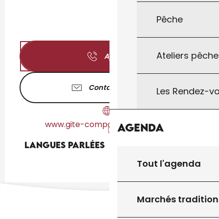
Pêche
Ateliers pêche
Appeler
Contactez-nous
Les Rendez-vo
www.gite-compassy-dordogne.fr
Agenda
Langues parlées
Langues parlées
Tout l'agenda
Marchés tradition