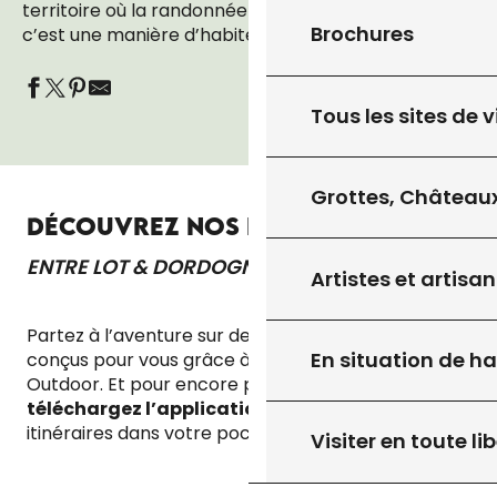
territoire où la randonnée est bien plus qu’un loisir :
Brochures
c’est une manière d’habiter le paysage.
Tous les sites de v
Grottes, Châteaux
DÉCOUVREZ NOS PARCOURS
ENTRE LOT & DORDOGNE
Artistes et artisan
Partez à l’aventure sur des parcours randonnée
En situation de h
conçus pour vous grâce à notre carte Quercy
Outdoor. Et pour encore plus de liberté,
téléchargez l’application
et gardez tous vos
itinéraires dans votre poche !
Visiter en toute lib