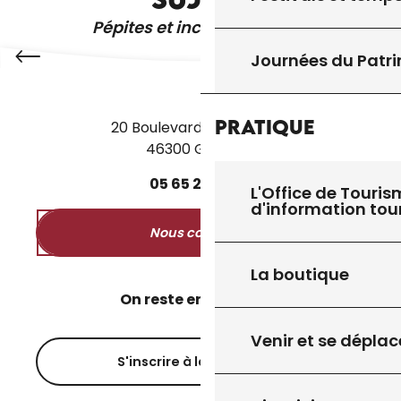
Pépites et incontournables
Journées du Patr
Pratique
20 Boulevard des Martyrs
46300 Gourdon
05
65
27
52
50
L'Office de Touris
d'information tou
Nous contacter
La boutique
On reste en contact ?
Venir et se déplac
S'inscrire à la newsletter