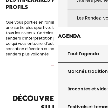
Ateliers pêche
PROFILS
Les Rendez-vo
Que vous partiez en famille, entre amis ou pour
une sortie plus sportive, les boucles s’adaptent à
tous les niveaux. Certains circuits intègrent des
Agenda
sentiers d’interprétation pour mieux comprendre
ce qui vous entoure, d’autres privilégient la
sensation d’évasion au cœur des forêts ou sur des
Tout l'agenda
sentiers plus vallonnés.
Marchés tradition
Brocantes et vide
DÉCOUVREZ D'AUTRES
VISITES, SITES & PATRIMOINE
SUJETS
Festivals et temps