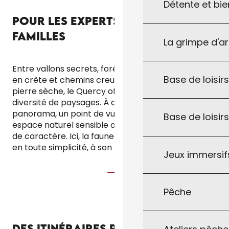
Détente et bie
POUR LES EXPERTS OU LES
FAMILLES
La grimpe d'a
Entre vallons secrets, forêts de chênes, sentiers
Base de loisirs
en crête et chemins creux bordés de murets de
pierre sèche, le Quercy offre une véritable
diversité de paysages. À chaque détour, un
panorama, un point de vue, un passage dans un
Base de loisir
espace naturel sensible ou au cœur d’un hameau
de caractère. Ici, la faune et la flore s’observent
en toute simplicité, à son rythme.
Jeux immersifs
Pêche
DES ITINÉRAIRES POUR TOUS LES