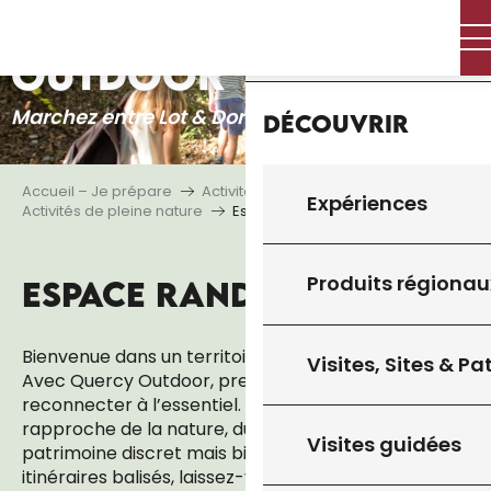
QUERCY
Aller
Accueil
au
OUTDOOR
contenu
principal
Marchez entre Lot & Dordogne
Découvrir
Accueil – Je prépare
Activités
Expériences
Activités de pleine nature
Espace Randonnée
Produits régionau
ESPACE RANDONNÉE
Ajouter
Bienvenue dans un territoire fait pour marcher.
Visites, Sites & P
Avec Quercy Outdoor, prenez le temps de vous
reconnecter à l’essentiel. Ici, chaque pas vous
rapproche de la nature, du calme, et d’un
Visites guidées
patrimoine discret mais bien vivant. Sur des
itinéraires balisés, laissez-vous guider à travers un